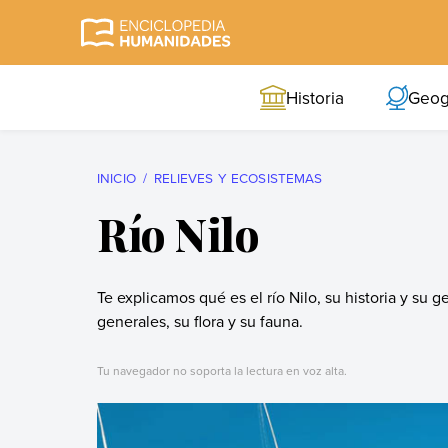
Skip
to
Enciclopedia
La enciclopedia de
content
Humanidades
humanidades más
Historia
Geog
completa y más
confiable
INICIO
RELIEVES Y ECOSISTEMAS
Río Nilo
Te explicamos qué es el río Nilo, su historia y su 
generales, su flora y su fauna.
Tu navegador no soporta la lectura en voz alta.