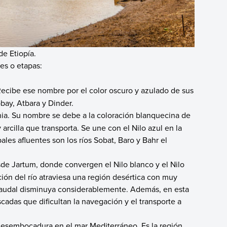
de Etiopía.
les o etapas:
 Recibe ese nombre por el color oscuro y azulado de sus
bbay, Atbara y Dinder.
enia. Su nombre se debe a la coloración blanquecina de
arcilla que transporta. Se une con el Nilo azul en la
ales afluentes son los ríos Sobat, Baro y Bahr el
sde Jartum, donde convergen el Nilo blanco y el Nilo
ción del río atraviesa una región desértica con muy
 caudal disminuya considerablemente. Además, en esta
cadas que dificultan la navegación y el transporte a
desembocadura en el mar Mediterráneo. Es la región