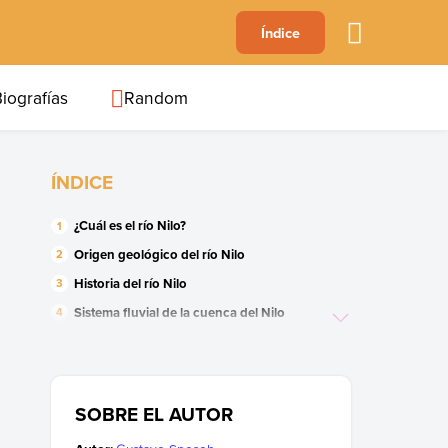
A
Índice
B
C
D
E
F
G
H
I
J
iografías
Random
ÍNDICE
¿Cuál es el río Nilo?
Origen geológico del río Nilo
Historia del río Nilo
Sistema fluvial de la cuenca del Nilo
El delta del Nilo
Flora y fauna del río Nilo
Actividades económicas del Nilo
SOBRE EL AUTOR
Contaminación del río Nilo