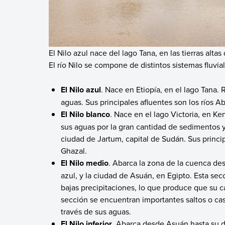
El Nilo azul nace del lago Tana, en las tierras altas 
El río Nilo se compone de distintos sistemas fluvia
El Nilo azul
. Nace en Etiopía, en el lago Tana.
aguas. Sus principales afluentes son los ríos A
El Nilo blanco
. Nace en el lago Victoria, en K
sus aguas por la gran cantidad de sedimentos y 
ciudad de Jartum, capital de Sudán. Sus princip
Ghazal.
El Nilo medio
. Abarca la zona de la cuenca de
azul, y la ciudad de Asuán, en Egipto. Esta sec
bajas precipitaciones, lo que produce que su
sección se encuentran importantes saltos o cas
través de sus aguas.
El Nilo inferior
. Abarca desde Asuán hasta su 