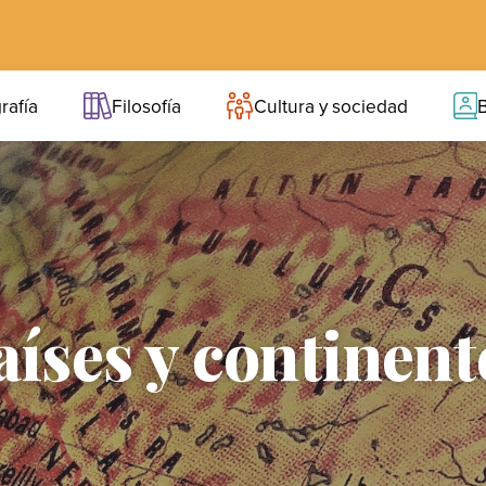
rafía
Filosofía
Cultura y sociedad
B
aíses y continent