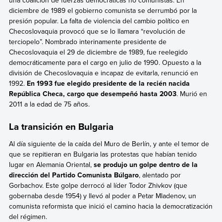
una coalición de fuerzas democráticas no comunistas.
En
diciembre de 1989 el gobierno comunista se derrumbó por la
presión popular. La falta de violencia del cambio político en
Checoslovaquia provocó que se lo llamara “revolución de
terciopelo”. Nombrado interinamente presidente de
Checoslovaquia el 29 de diciembre de 1989, fue reelegido
democráticamente para el cargo en julio de 1990. Opuesto a la
división de Checoslovaquia e incapaz de evitarla, renunció en
1992.
En 1993 fue elegido presidente de la recién nacida
República Checa, cargo que desempeñó hasta 2003
. Murió en
2011 a la edad de 75 años.
La transición en Bulgaria
Al día siguiente de la caída del Muro de Berlín, y ante el temor de
que se repitieran en Bulgaria las protestas que habían tenido
lugar en Alemania Oriental,
se produjo un golpe dentro de la
dirección del Partido Comunista Búlgaro
, alentado por
Gorbachov. Este golpe derrocó al líder Todor Zhivkov (que
gobernaba desde 1954) y llevó al poder a Petar Mladenov, un
comunista reformista que inició el camino hacia la democratización
del régimen.