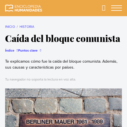
Skip
to
Primary
Menu
Enciclopedia
La enciclopedia de
content
Humanidades
humanidades más
completa y más
INICIO
HISTORIA
confiable
Caída del bloque comunista
Índice
Puntos clave
Te explicamos cómo fue la caída del bloque comunista. Además,
sus causas y características por países.
Tu navegador no soporta la lectura en voz alta.