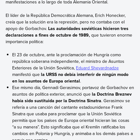
manifestaciones a lo largo de toda Alemania Oriental.
El líder de la República Democrática Alemana, Erich Honecker,
creía que la solución era la represión, pero no contaba con el
apoyo de Gorbachov.
Las autoridades soviéticas hicieron tres
declaraciones a fines de octubre de 1989,
que tuvieron enorme
importancia política:
El 23 de octubre, ante la proclamación de Hungría como
república soberana independiente, el ministro de Asuntos
Exteriores de la Unión Soviética,
Eduard Shevardnadze
manifestó que
la URSS no debía interferir de ningún modo
en los asuntos de Europa oriental
.
Ese mismo día, Gennadi Gerasimov, portavoz de Gorbachov en
asuntos de política exterior, anunció que
la
Doctrina Breznev
había sido sustituida por la Doctrina Sinatra
.
Gerasimov se
refería a una canción del cantante estadounidense Frank
Sinatra que usaba para proclamar que la Unión Soviética
permitía que los países de Europa oriental hicieran las cosas
“a su manera”. Esto significaba que el Kremlin ratificaba los
cambios en Polonia y Hungría, y animaba a los demás países a
seguir ese camino.