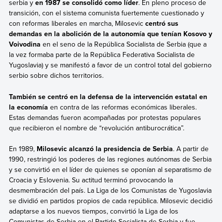
serbia y
en 1987 se consolidó como líder
. En pleno proceso de
transición, con el sistema comunista fuertemente cuestionado y
con reformas liberales en marcha, Milosevic
centró sus
demandas en la abolición de la autonomía que tenían Kosovo y
Voivodina
en el seno de la República Socialista de Serbia (que a
la vez formaba parte de la República Federativa Socialista de
Yugoslavia) y se manifestó a favor de un control total del gobierno
serbio sobre dichos territorios.
También se centró en la defensa de la intervención estatal en
la economía
en contra de las reformas económicas liberales.
Estas demandas fueron acompañadas por protestas populares
que recibieron el nombre de “revolución antiburocrática”.
En 1989,
Milosevic alcanzó la presidencia de Serbia
. A partir de
1990, restringió los poderes de las regiones autónomas de Serbia
y se convirtió en el líder de quienes se oponían al separatismo de
Croacia y Eslovenia. Su actitud terminó provocando la
desmembración del país. La Liga de los Comunistas de Yugoslavia
se dividió en partidos propios de cada república. Milosevic decidió
adaptarse a los nuevos tiempos, convirtió la Liga de los
Comunistas de Serbia en el Partido Socialista de Serbia y fue