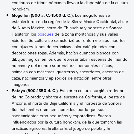
continuos de tribus nómades llevo a la dispersión de la cultura
hohokam.
Mogollón (500 a. C.-1500 d. C.).
Los mogollones se
establecieron en la región de la Sierra Madre Occidental, al sur
de Nuevo México, norte de Chihuahua y noreste de Sonora.
Habitaron los
bosques
de la zona montañosa y sus valles
abiertos. Su cultura se caracterizó por enterrar a sus muertos
con ajuares llenos de cerámicas color café pintadas con
decoraciones rojas. Además, hacían cuencos blancos con
dibujos negros, en los que representaban escenas del mundo
humano y del mundo sobrenatural: personajes míticos,
animales con máscaras, guerreros y sacerdotes, escenas de
caza, nacimientos y episodios de natación, entre otras
imágenes.
Pataya (500-1350 d. C.)
. Esta área cultural surgió alrededor
del río Colorado y abarca el sureste de California, el oeste de
Arizona, el norte de Baja California y el noroeste de Sonora.
Sus habitantes eran seminómades, por lo que sus
asentamientos eran pequeños y esporádicos. Fueron
influenciados por la cultura hohokam, de la que tomaron las
prácticas agrícolas, la alfarería, el juego de pelota y la