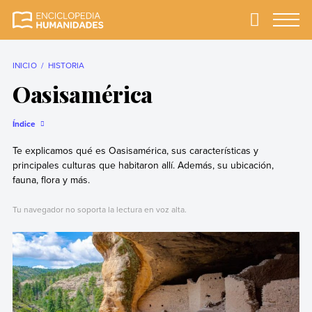
Skip
to
Primary
Menu
Enciclopedia
La enciclopedia de
content
Humanidades
humanidades más
completa y más
INICIO
HISTORIA
confiable
Oasisamérica
Índice
Te explicamos qué es Oasisamérica, sus características y
principales culturas que habitaron allí. Además, su ubicación,
fauna, flora y más.
Tu navegador no soporta la lectura en voz alta.