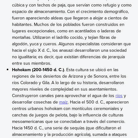
cúbica y con techos de paja, que servían como refugio y como
espacio de almacenamiento. Con el crecimiento demográfico,
fueron apareciendo aldeas que llegaron a alojar a cientos de
habitantes. Muchos de los poblados fueron construidos en
lugares excepcionales, como en acantilados o laderas de
montañas. Utilizaron el ladrillo cocido, y tejían fibras de
algodón, yuca y cueros. Algunos especialistas consideran que
hacia el siglo X d. C., los anasazi desarrollaron una sociedad
no igualitaria; es decir, que existían diferencias de jerarquía
entre sus miembros.
Hohokam (200-1450 d. C.)
. Esta cultura se ubicó en las
regiones de los desiertos de Arizona y de Sonora, entre los
ríos Colorado y Gila. A lo largo de su historia, desarrollaron
mayores niveles de complejidad en sus asentamientos.
Construyeron canales para aprovechar el agua de los
ríos
y
desarrollar cosechas de
maíz
. Hacia el 500 d. C., aparecieron
centros urbanos hohokam con montículos ceremoniales y
canchas de juegos de pelota, bajo la influencia de culturas
mesoamericanas que se conectaban a través del comercio.
Hacia 1450 d. C., una serie de sequías (que dificultaron el
almacenamiento y la producción agrícola), sumada a ataques