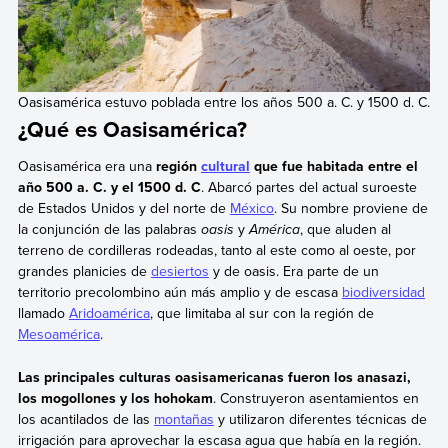
Oasisamérica estuvo poblada entre los años 500 a. C. y 1500 d. C.
¿Qué es Oasisamérica?
Oasisamérica era una
región
cultural
que fue habitada entre el
año 500 a. C. y el 1500 d. C
. Abarcó partes del actual suroeste
de Estados Unidos y del norte de
México
. Su nombre proviene de
la conjunción de las palabras
oasis
y
América
, que aluden al
terreno de cordilleras rodeadas, tanto al este como al oeste, por
grandes planicies de
desiertos
y de oasis. Era parte de un
territorio precolombino aún más amplio y de escasa
biodiversidad
llamado
Aridoamérica
, que limitaba al sur con la región de
Mesoamérica
.
Las principales culturas oasisamericanas fueron los anasazi,
los mogollones y los hohokam
. Construyeron asentamientos en
los acantilados de las
montañas
y utilizaron diferentes técnicas de
irrigación para aprovechar la escasa agua que había en la región.