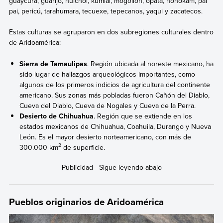
guaycura, guarijo, huichol, kumiai, mogollón, opata, hohokam, pai
pai, pericú, tarahumara, tecuexe, tepecanos, yaqui y zacatecos.
Estas culturas se agruparon en dos subregiones culturales dentro
de Aridoamérica:
Sierra de Tamaulipas
. Región ubicada al noreste mexicano, ha
sido lugar de hallazgos arqueológicos importantes, como
algunos de los primeros indicios de agricultura del continente
americano. Sus zonas más pobladas fueron Cañón del Diablo,
Cueva del Diablo, Cueva de Nogales y Cueva de la Perra.
Desierto de Chihuahua
. Región que se extiende en los
estados mexicanos de Chihuahua, Coahuila, Durango y Nueva
León. Es el mayor desierto norteamericano, con más de
2
300.000 km
de superficie.
Pueblos originarios de Aridoamérica