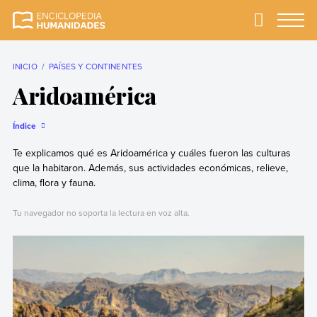
Skip
to
Primary
Menu
Enciclopedia
La enciclopedia de
content
Humanidades
humanidades más
completa y más
INICIO
PAÍSES Y CONTINENTES
confiable
Aridoamérica
Índice
Te explicamos qué es Aridoamérica y cuáles fueron las culturas
que la habitaron. Además, sus actividades económicas, relieve,
clima, flora y fauna.
Tu navegador no soporta la lectura en voz alta.