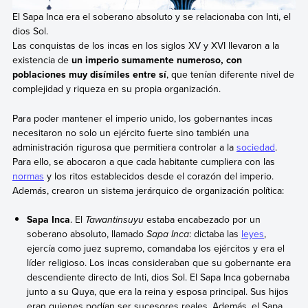
El Sapa Inca era el soberano absoluto y se relacionaba con Inti, el
dios Sol.
Las conquistas de los incas en los siglos XV y XVI llevaron a la
existencia de
un imperio sumamente numeroso, con
poblaciones muy disímiles entre sí
, que tenían diferente nivel de
complejidad y riqueza en su propia organización.
Para poder mantener el imperio unido, los gobernantes incas
necesitaron no solo un ejército fuerte sino también una
administración rigurosa que permitiera controlar a la
sociedad
.
Para ello, se abocaron a que cada habitante cumpliera con las
normas
y los ritos establecidos desde el corazón del imperio.
Además, crearon un sistema jerárquico de organización política:
Sapa Inca
. El
Tawantinsuyu
estaba encabezado por un
soberano absoluto, llamado
Sapa Inca
: dictaba las
leyes
,
ejercía como juez supremo, comandaba los ejércitos y era el
líder religioso. Los incas consideraban que su gobernante era
descendiente directo de Inti, dios Sol. El Sapa Inca gobernaba
junto a su Quya, que era la reina y esposa principal. Sus hijos
eran quienes podían ser sucesores reales. Además, el Sapa