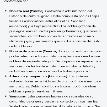
conformada por:
Nobleza real (
. Controlaba la administración del
Panaca)
Estado y del culto religioso. Estaba compuesta por los linajes
familiares aristocráticos, entre ellos el del Sapa Inca
(emperador) y la Coya (emperatriz). Los nobles gozaban de
privilegios: eran educados para ser gobernantes, guerreros o
sacerdotes, los hombres podían tener muchas esposas y
utilizaban joyas y vestimentas que los diferenciaban del resto
de la población.
Nobleza de provincia (
. Este grupo estaba integrado
Curacas)
por los jefes de cada comunidad de ayllus, considerados una
nobleza de segunda categoría. Se ocupaban de representar a
sus comunidades frente al Estado, recaudaban el tributo y
reclutaban la mano de obra para los trabajos públicos.
Artesanos y campesinos (
. Eran quienes
Hatun runa)
realizaban todas las actividades de producción de alimentos y
manufacturas. Debían contribuir a la construcción de obras
públicas y prestar servicios militares.
Yanaconas
. Estas personas habían sido separadas de su
comunidad de origen y perdían el contacto con sus familias.
Se dedicaban a prestar servicios al Estado o a la nobleza. Sus