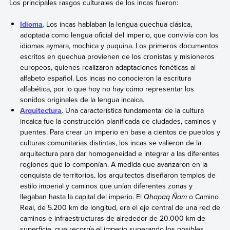
Los principales rasgos culturales de los incas fueron:
Idioma
. Los incas hablaban la lengua quechua clásica,
adoptada como lengua oficial del imperio, que convivía con los
idiomas aymara, mochica y puquina. Los primeros documentos
escritos en quechua provienen de los cronistas y misioneros
europeos, quienes realizaron adaptaciones fonéticas al
alfabeto español. Los incas no conocieron la escritura
alfabética, por lo que hoy no hay cómo representar los
sonidos originales de la lengua incaica.
Arquitectura
. Una característica fundamental de la cultura
incaica fue la construcción planificada de ciudades, caminos y
puentes. Para crear un imperio en base a cientos de pueblos y
culturas comunitarias distintas, los incas se valieron de la
arquitectura para dar homogeneidad e integrar a las diferentes
regiones que lo componían. A medida que avanzaron en la
conquista de territorios, los arquitectos diseñaron templos de
estilo imperial y caminos que unían diferentes zonas y
llegaban hasta la capital del imperio. El
Qhapaq Ñam
o Camino
Real, de 5.200 km de longitud, era el eje central de una red de
caminos e infraestructuras de alrededor de 20.000 km de
superficie, que recorría el imperio superando los posibles