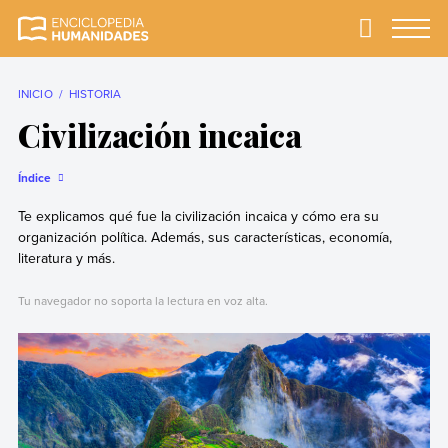
Skip
to
Primary
Menu
Enciclopedia
La enciclopedia de
content
Humanidades
humanidades más
completa y más
INICIO
HISTORIA
confiable
Civilización incaica
Índice
Te explicamos qué fue la civilización incaica y cómo era su
organización política. Además, sus características, economía,
literatura y más.
Tu navegador no soporta la lectura en voz alta.