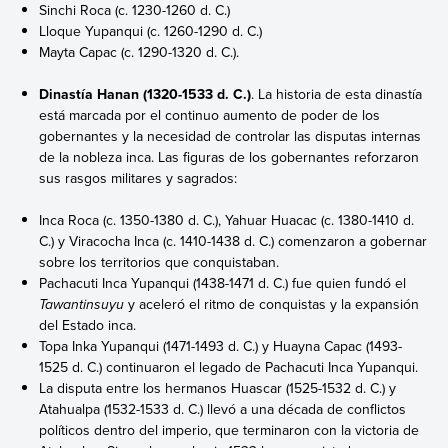
Sinchi Roca (c. 1230-1260 d. C.)
Lloque Yupanqui (c. 1260-1290 d. C.)
Mayta Capac (c. 1290-1320 d. C.).
Dinastía Hanan (1320-1533 d. C.)
. La historia de esta dinastía
está marcada por el continuo aumento de poder de los
gobernantes y la necesidad de controlar las disputas internas
de la nobleza inca. Las figuras de los gobernantes reforzaron
sus rasgos militares y sagrados:
Inca Roca (c. 1350-1380 d. C.), Yahuar Huacac (c. 1380-1410 d.
C.) y Viracocha Inca (c. 1410-1438 d. C.) comenzaron a gobernar
sobre los territorios que conquistaban.
Pachacuti Inca Yupanqui (1438-1471 d. C.) fue quien fundó el
Tawantinsuyu
y aceleró el ritmo de conquistas y la expansión
del Estado inca.
Topa Inka Yupanqui (1471-1493 d. C.) y Huayna Capac (1493-
1525 d. C.) continuaron el legado de Pachacuti Inca Yupanqui.
La disputa entre los hermanos Huascar (1525-1532 d. C.) y
Atahualpa (1532-1533 d. C.) llevó a una década de conflictos
políticos dentro del imperio, que terminaron con la victoria de