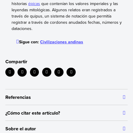
historias
épicas
que contenían los valores imperiales y las
leyendas mitológicas. Algunos relatos eran registrados a
través de quipus, un sistema de notación que permitía
registrar a través de cordones anudados fechas, números y
dataciones.
Sigue con:
Civilizaciones andinas
Compartir
Referencias
¿Cómo citar este artículo?
Toda la información que ofrecemos está respaldada por
fuentes bibliográficas autorizadas y actualizadas, que aseguran
Citar la fuente original de donde tomamos información sirve para
un contenido confiable en línea con nuestros principios
Sobre el autor
dar crédito a los autores correspondientes y evitar incurrir en
editoriales.