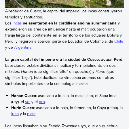
Alrededor de Cusco, la capital del imperio, los incas construyeron
templos y santuarios.
Los
incas
se asentaron en la cordillera andina suramericana
y
extendieron su área de influencia hasta el mar: ocuparon una
franja larga del continente en el territorio de los actuales Bolivia y
Perú, y llegaron a abarcar parte de Ecuador, de Colombia, de
Chile
y de
Argentina
.
La gran capital del imperio era la ciudad de Cusco, actual Perú
.
Esta ciudad estaba dividida simbólica y territorialmente en dos
mitades:
Hanan
(que significa “alto” en quechua) y
Hurin
(que
significa “bajo”). Esta dualidad se vinculaba además con otros
símbolos importantes de la cosmología incaica:
Hanan Cusco
: asociado a lo alto, lo masculino, el Sapa Inca
(rey), el
sol
y el
oro
.
Hurin Cusco
: asociado a lo bajo, lo femenino, la Coya (reina), la
luna
y la
plata
.
Los incas llamaban a su Estado
Tawantinsuyu
, que en quechua