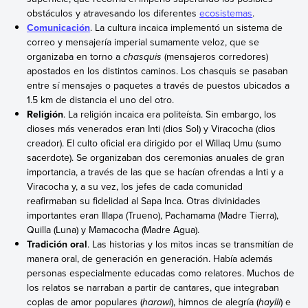
obstáculos y atravesando los diferentes
ecosistemas
.
Comunicación
. La cultura incaica implementó un sistema de
correo y mensajería imperial sumamente veloz, que se
organizaba en torno a
chasquis
(mensajeros corredores)
apostados en los distintos caminos. Los chasquis se pasaban
entre sí mensajes o paquetes a través de puestos ubicados a
1.5 km de distancia el uno del otro.
Religión
. La religión incaica era politeísta. Sin embargo, los
dioses más venerados eran Inti (dios Sol) y Viracocha (dios
creador). El culto oficial era dirigido por el Willaq Umu (sumo
sacerdote). Se organizaban dos ceremonias anuales de gran
importancia, a través de las que se hacían ofrendas a Inti y a
Viracocha y, a su vez, los jefes de cada comunidad
reafirmaban su fidelidad al Sapa Inca. Otras divinidades
importantes eran Illapa (Trueno), Pachamama (Madre Tierra),
Quilla (Luna) y Mamacocha (Madre Agua).
Tradición oral
. Las historias y los mitos incas se transmitían de
manera oral, de generación en generación. Había además
personas especialmente educadas como relatores. Muchos de
los relatos se narraban a partir de cantares, que integraban
coplas de amor populares (
harawi
), himnos de alegría (
haylli
) e