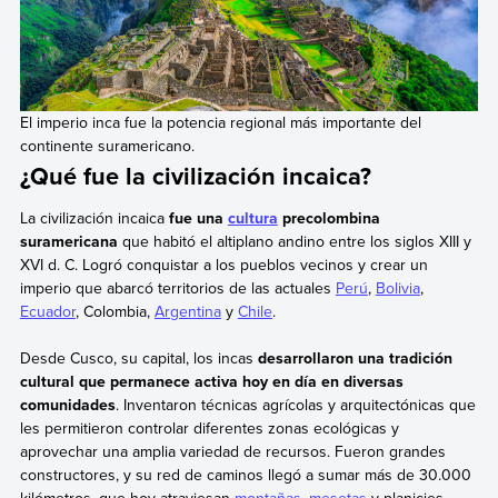
El imperio inca fue la potencia regional más importante del
continente suramericano.
¿Qué fue la civilización incaica?
La civilización incaica
fue una
cultura
precolombina
suramericana
que habitó el altiplano andino entre los siglos XIII y
XVI d. C. Logró conquistar a los pueblos vecinos y crear un
imperio que abarcó territorios de las actuales
Perú
,
Bolivia
,
Ecuador
, Colombia,
Argentina
y
Chile
.
Desde Cusco, su capital, los incas
desarrollaron una tradición
cultural que permanece activa hoy en día en diversas
comunidades
. Inventaron técnicas agrícolas y arquitectónicas que
les permitieron controlar diferentes zonas ecológicas y
aprovechar una amplia variedad de recursos. Fueron grandes
constructores, y su red de caminos llegó a sumar más de 30.000
kilómetros, que hoy atraviesan
montañas
,
mesetas
y planicies.