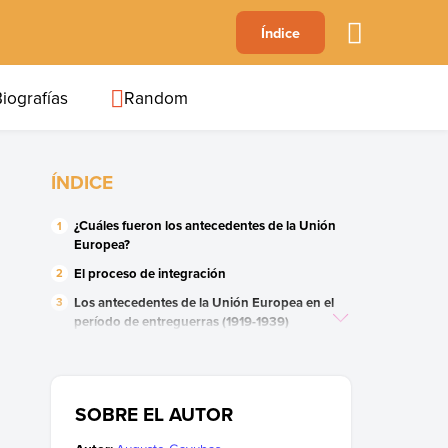
A
Índice
B
C
D
E
F
G
H
I
J
iografías
Random
ÍNDICE
¿Cuáles fueron los antecedentes de la Unión
Europea?
El proceso de integración
Los antecedentes de la Unión Europea en el
período de entreguerras (1919-1939)
¿Quién fue Richard Coudenhove-Kalergi?
Los antecedentes de la Unión Europea en el
período 1945-1957
SOBRE EL AUTOR
El frustrado Tratado de la Comunidad
Europea de Defensa