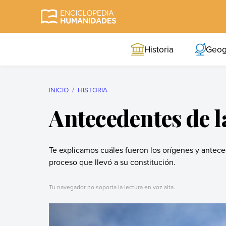
Skip
to
Enciclopedia
La enciclopedia de
content
Humanidades
humanidades más
Historia
Geog
completa y más
confiable
INICIO
HISTORIA
Antecedentes de 
Te explicamos cuáles fueron los orígenes y antece
proceso que llevó a su constitución.
Tu navegador no soporta la lectura en voz alta.