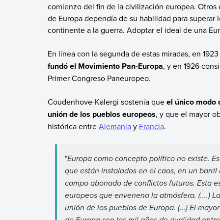
comienzo del fin de la civilización europea. Otro
de Europa dependía de su habilidad para superar l
continente a la guerra. Adoptar el ideal de una E
En línea con la segunda de estas miradas, en 192
fundó el Movimiento Pan-Europa
, y en 1926 consi
Primer Congreso Paneuropeo.
Coudenhove-Kalergi sostenía que
el único modo 
unión de los pueblos europeos
, y que el mayor ob
histórica entre
Alemania
y
Francia
.
"
Europa como concepto político no existe. E
que están instalados en el caos, en un barril
campo abonado de conflictos futuros. Esta es
europeos que envenena la atmósfera. (....) L
unión de los pueblos de Europa. (...) El mayo
de Europa son los mil años de rivalidad ent