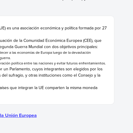
(UE) es una
asociación
económica y política formada por 27
nuación de la Comunidad Económica Europea (CEE), que
egunda Guerra Mundial con dos objetivos principales:
alecer a las economías de Europa luego de la devastación
guerra.
ación política entre las naciones y
evitar
futuros enfrentamientos.
or un Parlamento, cuyos integrantes son elegidos por los
s del
sufragio, y otras instituciones como el Consejo y la
países que integran la UE comparten la misma moneda
e la Unión Europea