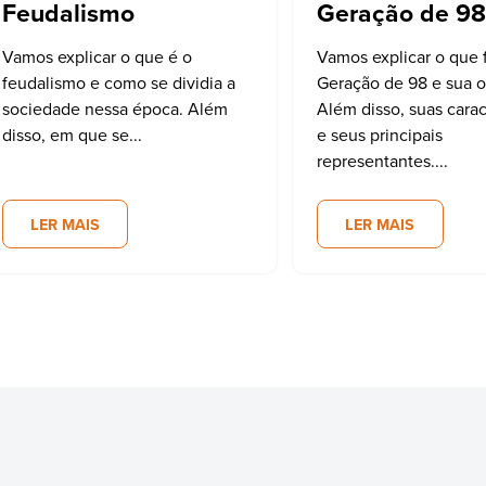
Feudalismo
Geração de 9
Vamos explicar o que é o
Vamos explicar o que f
feudalismo e como se dividia a
Geração de 98 e sua o
sociedade nessa época. Além
Além disso, suas carac
disso, em que se...
e seus principais
representantes....
LER MAIS
LER MAIS