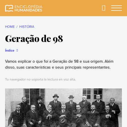
Skip
to
Primary
Menu
Enciclopédia
A enciclopédia de
content
Humanidades
humanidades mais
completa e mais
HOME
HISTÓRIA
confiável
Geração de 98
Índice
Vamos explicar o que foi a Geração de 98 e sua origem. Além
disso, suas características e seus principais representantes.
Tu navegador no soporta la lectura en voz alta.