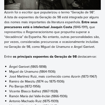
Azorín foi o escritor que popularizou o termo “Geração de 98”.
A lista de expoentes da Geração de 98 está integrada por alguns
dos nomes mais importantes da literatura espanhola.
Entre seus
precursores está o intelectual Joaquín Costa
(1846-1911), que
representou o Regeneracionismo que propunha superar a
“decadência” da Espanha. No entanto, outras personalidades são,
por vezes, consideradas precursoras e ocasionalmente incluídas
na Geração de 98, como Miguel de Unamuno e Angel Ganivet.
Entre
os principais expoentes da Geração de 98
destacam-se:
Ángel Ganivet (1865-1898)
Miguel de Unamuno (1864-1936)
José Martínez Ruiz, mais conhecido como Azorín (1873-1967)
Ramiro de Maeztu (1874 ou 1875-1936)
Pio Baroja (1872-1956)
Vicente Blasco Ibáñez (1867-1928)
Ramón María del Valle-Inclán (1866-1936)
Antonio Machado Ruiz (1875-1939)