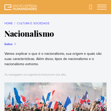
Skip
to
Primary
Menu
Enciclopédia
A enciclopédia de
content
Humanidades
humanidades mais
completa e mais
HOME
CULTURA E SOCIEDADE
confiável
Nacionalismo
Índice
Vamos explicar o que é o nacionalismo, sua origem e quais são
suas características. Além disso, tipos de nacionalismo e o
nacionalismo extremo.
Tu navegador no soporta la lectura en voz alta.