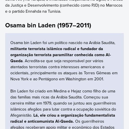
da Justiça e Desenvolvimento (conhecido como PJD) no Marrocos
e o partido Ennahda na Tunísia.
Osama bin Laden (1957–2011)
Osama bin Laden foi um político nascido na Arábia Saudita,
militante terrorista islâmico radical e fundador da
organização terrorista paramilitar conhecida como Al-
Qaeda
. Acredita-se que seja responsável por vários
atentados terroristas contra interesses americanos e
ocidentais, principalmente os ataques às Torres Gêmeas em
Nova York e ao Pentágono em Washington em 2001.
Bin Laden foi criado em Medina e Hejaz como filho de uma
das famílias mais ricas da Arábia Saudita. Começou sua
carreira militar em 1979, quando se juntou aos guerrilheiros
islâmicos afegãos para lutar contra a ocupação soviética do
Afeganistão.
Lá, ele criou a organização fundamentalista
radical e anticomunista Al-Qaeda.
Os guerrilheiros
afegãos receberam apoio militar e econômico dos Estados