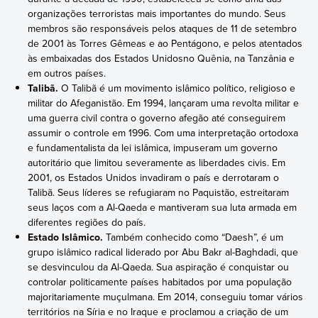
organizações terroristas mais importantes do mundo. Seus
membros são responsáveis pelos ataques de 11 de setembro
de 2001 às Torres Gêmeas e ao Pentágono, e pelos atentados
às embaixadas dos Estados Unidosno Quênia, na Tanzânia e
em outros países.
Talibã.
O Talibã é um movimento islâmico político, religioso e
militar do Afeganistão. Em 1994, lançaram uma revolta militar e
uma guerra civil contra o governo afegão até conseguirem
assumir o controle em 1996. Com uma interpretação ortodoxa
e fundamentalista da lei islâmica, impuseram um governo
autoritário que limitou severamente as liberdades civis. Em
2001, os Estados Unidos invadiram o país e derrotaram o
Talibã. Seus líderes se refugiaram no Paquistão, estreitaram
seus laços com a Al-Qaeda e mantiveram sua luta armada em
diferentes regiões do país.
Estado Islâmico.
Também conhecido como “Daesh”, é um
grupo islâmico radical liderado por Abu Bakr al-Baghdadi, que
se desvinculou da Al-Qaeda. Sua aspiração é conquistar ou
controlar politicamente países habitados por uma população
majoritariamente muçulmana. Em 2014, conseguiu tomar vários
territórios na Síria e no Iraque e proclamou a criação de um