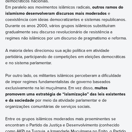
democráticos nacionais.
Em paralelo aos movimentos islâmicos radicais,
outros ramos do
islamismo desenvolveram discursos mais moderados
e
coexistência com ideias democratizantes e sistemas republicanos.
Durante os anos 2000, vários grupos islâmicos substituíram
gradualmente seu discurso revolucionário de resistência a
regimes não islâmicos por um discurso de pragmatismo e reforma.
A maioria deles direcionou sua ação política em atividade
partidária, participando de competições em eleições democráticas
e no sistema parlamentar.
Por outro lado, os militantes islâmicos perceberam a dificuldade
de impor regimes fundamentalistas de governo baseados
exclusivamente na lei muçulmana. Em vez disso,
muitos
promovem uma estratégia de “islamização” das leis existentes
e da sociedade
por meio da atividade parlamentar e de
organizações comunitárias de serviços sociais.
Entre os grupos islâmicos moderados mais proeminentes se
encontram o Partido da Justiça e Desenvolvimento (conhecido
como AKP) na Turquia, a Irmandade Muçulmana no Egito, o Partido