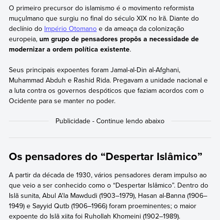
O primeiro precursor do islamismo é o movimento reformista
muçulmano que surgiu no final do século XIX no Irã. Diante do
declínio do
Império Otomano
e da ameaça da colonização
europeia,
um grupo de pensadores propôs a necessidade de
modernizar a ordem política existente
.
Seus principais expoentes foram Jamal-al-Din al-Afghani,
Muhammad Abduh e Rashid Rida. Pregavam a unidade nacional e
a luta contra os governos despóticos que faziam acordos com o
Ocidente para se manter no poder.
Os pensadores do “Despertar Islâmico”
A partir da década de 1930, vários pensadores deram impulso ao
que veio a ser conhecido como o “Despertar Islâmico”. Dentro do
Islã sunita, Abul A'la Mawdudi (1903–1979), Hasan al-Banna (1906–
1949) e Sayyid Qutb (1906–1966) foram proeminentes; o maior
expoente do Islã xiita foi Ruhollah Khomeini (1902–1989).