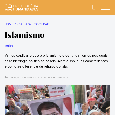
Skip
to
Primary
Menu
Enciclopédia
A enciclopédia de
content
Humanidades
humanidades mais
completa e mais
HOME
CULTURA E SOCIEDADE
confiável
Islamismo
Índice
Vamos explicar o que é o islamismo e os fundamentos nos quais
essa ideologia política se baseia. Além disso, suas características
e como se diferencia da religião do Islã.
Tu navegador no soporta la lectura en voz alta.