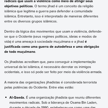
radicais que usam a violência como meio de atingir seus
objetivos políticos
. O termo jihad é um conceito da religião
islâmica que legitima a guerra para defender a comunidade
islâmica. Entretanto, isso é interpretado de maneiras diferentes
entre os diversos grupos islâmicos.
Dentro da lógica dos movimentos que usam a violência, defende-
se que o Ocidente (seus regimes políticos, ideias e modos de
vida) é uma ameaça à sociedade muçulmana e a jihad
é
justificada como uma guerra de autodefesa e uma obrigação
de todo muçulmano
.
Os jihadistas acreditam que, para conseguir a implementação
universal da lei islâmica, é necessário derrotar os inimigos
ocidentais, e isso só pode ser feito por meio da violência armada.
A maioria das organizações jihadistas é considerada terrorista
pelas potências do Ocidente. Entre elas estão:
Al-Qaeda.
É uma organização jihadista que reuniu diferentes
movimentos radicais. Sob a liderança de Osama Bin Laden,
durante a década de 1990, estabeleceu-se como uma das