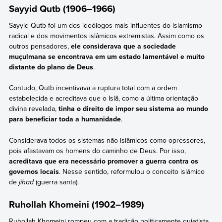
Sayyid Qutb (1906–1966)
Sayyid Qutb foi um dos ideólogos mais influentes do islamismo
radical e dos movimentos islâmicos extremistas. Assim como os
outros pensadores,
ele considerava que a sociedade
muçulmana se encontrava em um estado lamentável e muito
distante do plano de Deus
.
Contudo, Qutb incentivava a ruptura total com a ordem
estabelecida e acreditava que o Islã, como a última orientação
divina revelada,
tinha o direito de impor seu sistema ao mundo
para beneficiar toda a humanidade
.
Considerava todos os sistemas não islâmicos como opressores,
pois afastavam os homens do caminho de Deus. Por isso,
acreditava que era necessário promover a guerra contra os
governos locais
. Nesse sentido, reformulou o conceito islâmico
de
jihad
(guerra santa).
Ruhollah Khomeini (1902–1989)
Ruhollah Khomeini rompeu com a tradição politicamente quietista