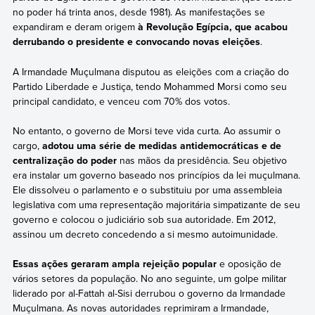
no poder há trinta anos, desde 1981). As manifestações se
expandiram e deram origem
à Revolução Egípcia, que acabou
derrubando o presidente e convocando novas eleições
.
A Irmandade Muçulmana disputou as eleições com a criação do
Partido Liberdade e Justiça, tendo Mohammed Morsi como seu
principal candidato, e venceu com 70% dos votos.
No entanto, o governo de Morsi teve vida curta. Ao assumir o
cargo,
adotou uma série de medidas antidemocráticas e de
centralização do poder
nas mãos da presidência. Seu objetivo
era instalar um governo baseado nos princípios da lei muçulmana.
Ele dissolveu o parlamento e o substituiu por uma assembleia
legislativa com uma representação majoritária simpatizante de seu
governo e colocou o judiciário sob sua autoridade. Em 2012,
assinou um decreto concedendo a si mesmo autoimunidade.
Essas ações geraram ampla rejeição popular
e oposição de
vários setores da população. No ano seguinte, um golpe militar
liderado por al-Fattah al-Sisi derrubou o governo da Irmandade
Muçulmana. As novas autoridades reprimiram a Irmandade,