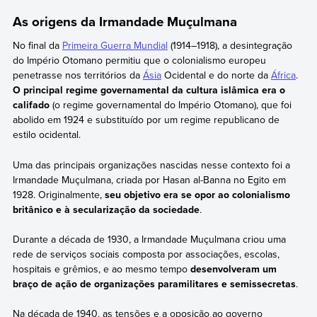
As origens da Irmandade Muçulmana
No final da
Primeira Guerra Mundial
(1914–1918), a desintegração
do Império Otomano permitiu que o colonialismo europeu
penetrasse nos territórios da
Ásia
Ocidental e do norte da
África
.
O principal regime governamental da cultura islâmica era o
califado
(o regime governamental do Império Otomano), que foi
abolido em 1924 e substituído por um regime republicano de
estilo ocidental.
Uma das principais organizações nascidas nesse contexto foi a
Irmandade Muçulmana, criada por Hasan al-Banna no Egito em
1928. Originalmente,
seu objetivo era se opor ao colonialismo
britânico e à secularização da sociedade
.
Durante a década de 1930, a Irmandade Muçulmana criou uma
rede de serviços sociais composta por associações, escolas,
hospitais e grêmios, e ao mesmo tempo
desenvolveram um
braço de ação de organizações paramilitares e semissecretas
.
Na década de 1940, as tensões e a oposição ao governo