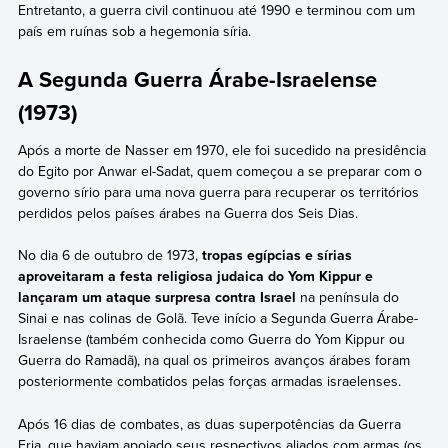
Entretanto, a guerra civil continuou até 1990 e terminou com um
país em ruínas sob a hegemonia síria.
A Segunda Guerra Árabe-Israelense
(1973)
Após a morte de Nasser em 1970, ele foi sucedido na presidência
do Egito por Anwar el-Sadat, quem começou a se preparar com o
governo sírio para uma nova guerra para recuperar os territórios
perdidos pelos países árabes na Guerra dos Seis Dias.
No dia 6 de outubro de 1973,
tropas egípcias e sírias
aproveitaram a festa religiosa judaica do Yom Kippur e
lançaram um ataque surpresa contra Israel
na península do
Sinai e nas colinas de Golã. Teve início a Segunda Guerra Árabe-
Israelense (também conhecida como Guerra do Yom Kippur ou
Guerra do Ramadã), na qual os primeiros avanços árabes foram
posteriormente combatidos pelas forças armadas israelenses.
Após 16 dias de combates, as duas superpotências da Guerra
Fria, que haviam apoiado seus respectivos aliados com armas (os