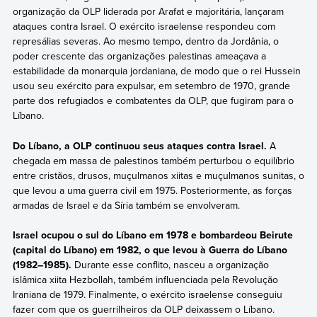
organização da OLP liderada por Arafat e majoritária, lançaram
ataques contra Israel. O exército israelense respondeu com
represálias severas. Ao mesmo tempo, dentro da Jordânia, o
poder crescente das organizações palestinas ameaçava a
estabilidade da monarquia jordaniana, de modo que o rei Hussein
usou seu exército para expulsar, em setembro de 1970, grande
parte dos refugiados e combatentes da OLP, que fugiram para o
Líbano.
Do Líbano, a OLP continuou seus ataques contra Israel.
A
chegada em massa de palestinos também perturbou o equilíbrio
entre cristãos, drusos, muçulmanos xiitas e muçulmanos sunitas, o
que levou a uma guerra civil em 1975. Posteriormente, as forças
armadas de Israel e da Síria também se envolveram.
Israel ocupou o sul do Líbano em 1978 e bombardeou Beirute
(capital do Líbano) em 1982, o que levou à Guerra do Líbano
(1982–1985).
Durante esse conflito, nasceu a organização
islâmica xiita Hezbollah, também influenciada pela Revolução
Iraniana de 1979. Finalmente, o exército israelense conseguiu
fazer com que os guerrilheiros da OLP deixassem o Líbano.