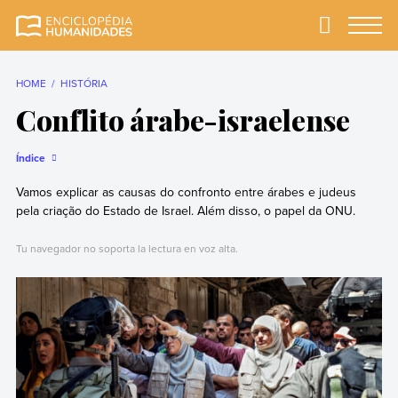
Skip
to
Primary
Menu
Enciclopédia
A enciclopédia de
content
Humanidades
humanidades mais
completa e mais
HOME
HISTÓRIA
confiável
Conflito árabe-israelense
Índice
Vamos explicar as causas do confronto entre árabes e judeus
pela criação do Estado de Israel. Além disso, o papel da ONU.
Tu navegador no soporta la lectura en voz alta.