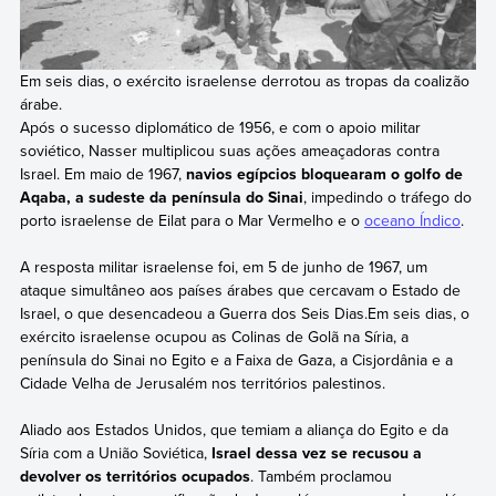
Em seis dias, o exército israelense derrotou as tropas da coalizão
árabe.
Após o sucesso diplomático de 1956, e com o apoio militar
soviético, Nasser multiplicou suas ações ameaçadoras contra
Israel. Em maio de 1967,
navios egípcios bloquearam o golfo de
Aqaba, a sudeste da península do Sinai
, impedindo o tráfego do
porto israelense de Eilat para o Mar Vermelho e o
oceano Índico
.
A resposta militar israelense foi, em 5 de junho de 1967, um
ataque simultâneo aos países árabes que cercavam o Estado de
Israel, o que desencadeou a Guerra dos Seis Dias.Em seis dias, o
exército israelense ocupou as Colinas de Golã na Síria, a
península do Sinai no Egito e a Faixa de Gaza, a Cisjordânia e a
Cidade Velha de Jerusalém nos territórios palestinos.
Aliado aos Estados Unidos, que temiam a aliança do Egito e da
Síria com a União Soviética,
Israel dessa vez se recusou a
devolver os territórios ocupados
. Também proclamou