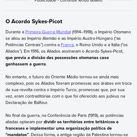
O Acordo Sykes-Picot
Durante a
Primeira Guerra Mundial
(1914–1918), o Império Otomano
se aliou ao Império Alemão e ao Império Austro-Húngaro (“as
Potências Centrais”) contra a
França
, o Reino Unido e a Itália (“os
Aliados”). Em 1916, os Aliados assinaram o Acordo Sykes-Picot,
que previa a divisão das possessões otomanas caso
ganhassem a guerra
.
No entanto, o futuro do Oriente Médio tornou-se ainda mais
complexo, pois os Aliados fizeram promessas aos árabes em troca
de sua revolta contra o Império Turco, promessas que, por sua
vez, eram contraditórias com o que foi oferecido aos judeus na
Declaração de Balfour.
No final da guerra, na Conferência de Paris (1919), as potências
aliadas optaram por
dividir os territórios entre britânicos e
franceses e implementar uma organização política de
“mandatos”
. Dessa forma, a antiga região da Palestina tornou-se