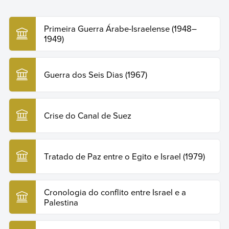
Humanidades
, 2023. Disponível em:
Encyclopedia Britannica
.
https://www.britannica.com/
Data de publicação:
16 de outubro de 2023
https://humanidades.com/br/conflito-arabe-israelense/.
Derghougassian, K. (2017).
Todo lo que necesitás saber sobre
Acesso em: 29 de julho de 2026.
el conflicto en Medio Oriente
. Paidós.
Primeira Guerra Árabe-Israelense (1948–
ONU (s.f.). Historia de la Cuestión de Palestina.
Naciones
1949)
Copiar citação
Unidas. La cuestión palestina
.
https://www.un.org/
Guerra dos Seis Dias (1967)
Crise do Canal de Suez
Tratado de Paz entre o Egito e Israel (1979)
Cronologia do conflito entre Israel e a
Palestina