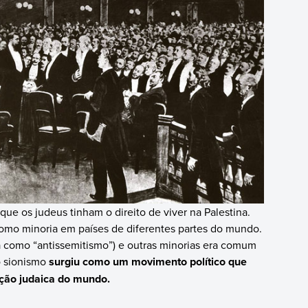
ue os judeus tinham o direito de viver na Palestina.
 como minoria em países de diferentes partes do mundo.
a como “antissemitismo”) e outras minorias era comum
o sionismo
surgiu como um movimento político que
ção judaica do mundo.