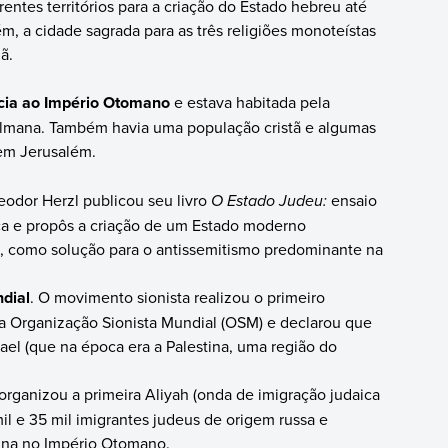
rentes territórios para a criação do Estado hebreu até
m, a cidade sagrada para as três religiões monoteístas
ã.
ncia ao Império Otomano
e estava habitada pela
ulmana. Também havia uma população cristã e algumas
em Jerusalém.
eodor Herzl publicou seu livro
O Estado Judeu:
ensaio
ca e propôs a criação de um Estado moderno
, como solução para o antissemitismo predominante na
dial
. O movimento sionista realizou o primeiro
u a Organização Sionista Mundial (OSM) e declarou que
srael (que na época era a Palestina, uma região do
organizou a primeira Aliyah (onda de imigração judaica
 mil e 35 mil imigrantes judeus de origem russa e
tina no Império Otomano.