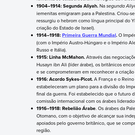
1904–1914: Segunda Aliyah.
Na
segunda Ali
iemenitas emigraram para a Palestina. Criou-se
ressurgiu o hebrom como língua principal do Yi
criação do Estado de Israel).
1914–1918:
Primeira Guerra Mundial
.
O Impér
(com o Império Austro-Húngaro e o Império Ale
Russo e Itália).
1915: Linha McMahon.
Através das negociaçõe
Husayn ibn Ali (líder árabe), os britânicos en
e se comprometeram em reconhecer a criação 
1916: Acordo Sykes-Picot.
A França e o Reino
estabeleceram um plano para a divisão do Imp
final da guerra. Foi estabelecido que o futuro 
comissão internacional com os árabes liderado
1916–1918: Rebelião Árabe
. Os árabes da Pal
Otomano, com o objetivo de alcançar sua inde
apoiados pelo governo britânico, que se comp
região.