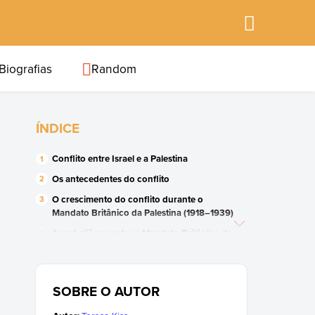
Biografias
Random
ÍNDICE
Conflito entre Israel e a Palestina
Os antecedentes do conflito
O crescimento do conflito durante o
Mandato Britânico da Palestina (1918–
1939)
As rebeliões contra o Mandato Britânico da
Palestina (1939–
1947)
A guerra entre o Estado de Israel e os
árabes palestinos (1948–
1985)
SOBRE O AUTOR
As tentativas diplomáticas (1985
–2000)