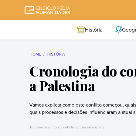
Skip
to
Enciclopédia
A enciclopédia de
content
Humanidades
humanidades mais
História
Geogr
completa e mais
confiável
HOME
HISTÓRIA
Cronologia do con
a Palestina
Vamos explicar como este conflito começou, quais
quais processos e decisões influenciaram a atual si
Tu navegador no soporta la lectura en voz alta.