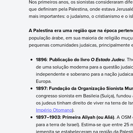
Nos primeiros anos, os sionistas consideraram dife
que definiram pela Palestina, onde estava Jerusalé
mais importantes: o judaísmo, o cristianismo e o isl
A Palestina era uma região que na época perte
população árabe, em sua maioria de religião muç
pequenas comunidades judaicas, principalmente 
1896
:
Publicação do livro
. Th
O Estado Judeu
de uma solução moderna para a questão judai
independente e soberano para a nação judaica
Europa.
1897: Fundação da Organização Sionista Mun
congresso sionista em Basileia (Suíça), fundo
os judeus tinham direito de viver na terra de I
Império Otomano
).
1897–1903: Primeira Aliyah (ou Aliá)
. A OSM 
para a terra de Israel). Estima-se que entre 25
iemenita se estabeleceram na região da Pales