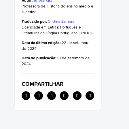
Autor:
Teresa Kiss
A volta da violência (desde o ano 2000)
Professora de História do ensino médio e
superior.
Traduzido por:
Cristina Zambra
Licenciada em Letras: Português e
Literaturas da Língua Portuguesa (UNIJUÍ)
Data da última edição:
22 de setembro
de 2024
Data de publicação:
18 de setembro de
2024
COMPARTILHAR