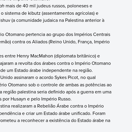
yah
mais de 40 mil judeus russos, poloneses e
 o sistema de kibutz (assentamentos agrícolas) e
shuv (a comunidade judaica na Palestina anterior à
io Otomano pertencia ao grupo dos Impérios Centrais
mão) contra os Aliados (Reino Unido, França, Império
s entre Henry MacMahon (diplomata britânico) e
corajaram a revolta dos árabes contra o Império Otomano
de um Estado árabe independente na região.
 Unido assinaram o acordo Sykes Picot, no qual
ério Otomano sob o controle de ambas as potências ao
da região palestina seria definido após a guerra em uma
s por Husayn e pelo Império Russo.
estina realizaram a Rebelião Árabe contra o Império
pendência e criar um Estado árabe unificado. Foram
rometeu a reconhecer a existência do Estado árabe na