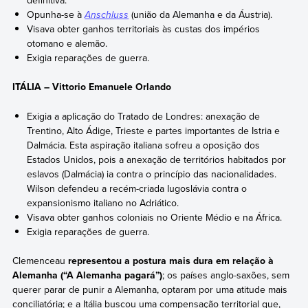
definitiva.
Opunha-se à
Anschluss
(união da Alemanha e da Áustria).
Visava obter ganhos territoriais às custas dos impérios
otomano e alemão.
Exigia reparações de guerra.
ITÁLIA – Vittorio Emanuele Orlando
Exigia a aplicação do Tratado de Londres: anexação de
Trentino, Alto Ádige, Trieste e partes importantes de Istria e
Dalmácia. Esta aspiração italiana sofreu a oposição dos
Estados Unidos, pois a anexação de territórios habitados por
eslavos (Dalmácia) ia contra o princípio das nacionalidades.
Wilson defendeu a recém-criada Iugoslávia contra o
expansionismo italiano no Adriático.
Visava obter ganhos coloniais no Oriente Médio e na África.
Exigia reparações de guerra.
Clemenceau
representou a postura mais dura em relação à
Alemanha (“A Alemanha pagará”)
; os países anglo-saxões, sem
querer parar de punir a Alemanha, optaram por uma atitude mais
conciliatória; e a Itália buscou uma compensação territorial que,