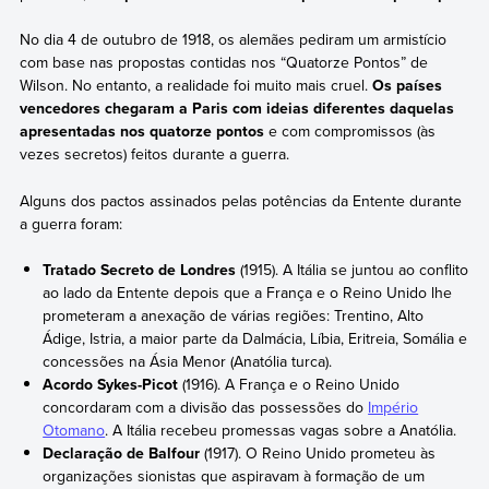
No dia 4 de outubro de 1918, os alemães pediram um armistício
com base nas propostas contidas nos “Quatorze Pontos” de
Wilson. No entanto, a realidade foi muito mais cruel.
Os países
vencedores chegaram a Paris com ideias diferentes daquelas
apresentadas nos quatorze pontos
e com compromissos (às
vezes secretos) feitos durante a guerra.
Alguns dos pactos assinados pelas potências da Entente durante
a guerra foram:
Tratado Secreto de Londres
(1915). A Itália se juntou ao conflito
ao lado da Entente depois que a França e o Reino Unido lhe
prometeram a anexação de várias regiões: Trentino, Alto
Ádige, Istria, a maior parte da Dalmácia, Líbia, Eritreia, Somália e
concessões na Ásia Menor (Anatólia turca).
Acordo Sykes-Picot
(1916). A França e o Reino Unido
concordaram com a divisão das possessões do
Império
Otomano
. A Itália recebeu promessas vagas sobre a Anatólia.
Declaração de Balfour
(1917). O Reino Unido prometeu às
organizações sionistas que aspiravam à formação de um