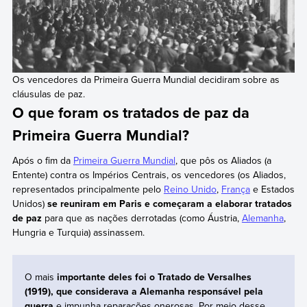
Os vencedores da Primeira Guerra Mundial decidiram sobre as
cláusulas de paz.
O que foram os tratados de paz da
Primeira Guerra Mundial?
Após o fim da
Primeira Guerra Mundial
, que pôs os Aliados (a
Entente) contra os Impérios Centrais, os vencedores (os Aliados,
representados principalmente pelo
Reino Unido
,
França
e Estados
Unidos)
se reuniram em Paris e começaram a elaborar tratados
de paz
para que as nações derrotadas (como Áustria,
Alemanha
,
Hungria e Turquia) assinassem.
O mais
importante deles foi o Tratado de Versalhes
(1919), que considerava a Alemanha responsável pela
guerra
e impunha reparações onerosas. Por meio desse