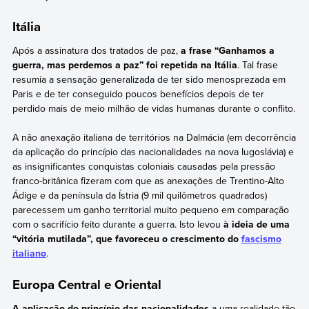
Itália
Após a assinatura dos tratados de paz,
a frase “Ganhamos a
guerra, mas perdemos a paz” foi repetida na Itália
. Tal frase
resumia a sensação generalizada de ter sido menosprezada em
Paris e de ter conseguido poucos benefícios depois de ter
perdido mais de meio milhão de vidas humanas durante o conflito.
A não anexação italiana de territórios na Dalmácia (em decorrência
da aplicação do princípio das nacionalidades na nova Iugoslávia) e
as insignificantes conquistas coloniais causadas pela pressão
franco-britânica fizeram com que as anexações de Trentino-Alto
Ádige e da península da Ístria (9 mil quilômetros quadrados)
parecessem um ganho territorial muito pequeno em comparação
com o sacrifício feito durante a guerra. Isto levou
à ideia de uma
“vitória mutilada”, que favoreceu o crescimento do
fascismo
italiano
.
Europa Central e Oriental
A aplicação do princípio das nacionalidades
a uma realidade tão