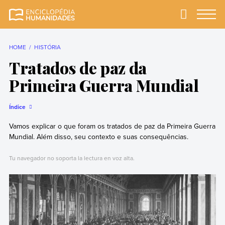
Skip
to
Primary
Menu
Enciclopédia
A enciclopédia de
content
Humanidades
humanidades mais
completa e mais
HOME
HISTÓRIA
confiável
Tratados de paz da
Primeira Guerra Mundial
Índice
Vamos explicar o que foram os tratados de paz da Primeira Guerra
Mundial. Além disso, seu contexto e suas consequências.
Tu navegador no soporta la lectura en voz alta.