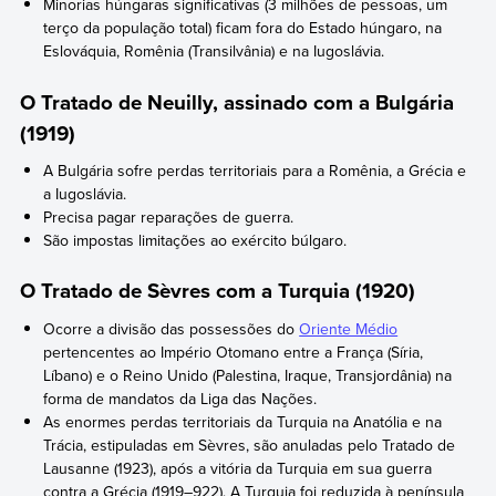
Minorias húngaras significativas (3 milhões de pessoas, um
terço da população total) ficam fora do Estado húngaro, na
Eslováquia, Romênia (Transilvânia) e na Iugoslávia.
O Tratado de Neuilly, assinado com a Bulgária
(1919)
A Bulgária sofre perdas territoriais para a Romênia, a Grécia e
a Iugoslávia.
Precisa pagar reparações de guerra.
São impostas limitações ao exército búlgaro.
O Tratado de Sèvres com a Turquia (1920)
Ocorre a divisão das possessões do
Oriente Médio
pertencentes ao Império Otomano entre a França (Síria,
Líbano) e o Reino Unido (Palestina, Iraque, Transjordânia) na
forma de mandatos da Liga das Nações.
As enormes perdas territoriais da Turquia na Anatólia e na
Trácia, estipuladas em Sèvres, são anuladas pelo Tratado de
Lausanne (1923), após a vitória da Turquia em sua guerra
contra a Grécia (1919–922). A Turquia foi reduzida à península