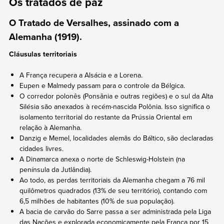
Os tratados de paz
O Tratado de Versalhes, assinado com a
Alemanha (1919).
Cláusulas territoriais
A França recupera a Alsácia e a Lorena.
Eupen e Malmedy passam para o controle da Bélgica.
O corredor polonês (Ponsânia e outras regiões) e o sul da Alta
Silésia são anexados à recém-nascida Polônia. Isso significa o
isolamento territorial do restante da Prússia Oriental em
relação à Alemanha.
Danzig e Memel, localidades alemãs do Báltico, são declaradas
cidades livres.
A Dinamarca anexa o norte de Schleswig-Holstein (na
península da Jutlândia).
Ao todo, as perdas territoriais da Alemanha chegam a 76 mil
quilômetros quadrados (13% de seu território), contando com
6,5 milhões de habitantes (10% de sua população).
A bacia de carvão do Sarre passa a ser administrada pela Liga
das Nações e explorada economicamente pela França por 15