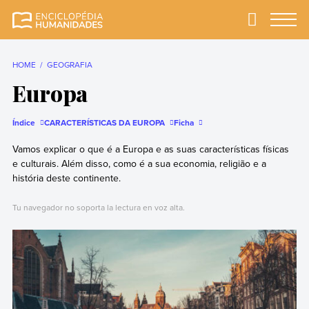
Skip
to
Primary
Menu
Enciclopédia
A enciclopédia de
content
Humanidades
humanidades mais
completa e mais
HOME
GEOGRAFIA
confiável
Europa
Índice
CARACTERÍSTICAS DA EUROPA
Ficha
Vamos explicar o que é a Europa e as suas características físicas
e culturais. Além disso, como é a sua economia, religião e a
história deste continente.
Tu navegador no soporta la lectura en voz alta.