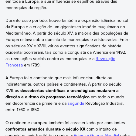
em toda a Europa, e sua influência se espalhou através das
monarquias da região.
Durante esse período, houve também a expansão islâmica no sul
da Europa e a criação de um gigantesco império muçulmano no
Mediterrâneo. A partir do século XV, a maioria das populações da
Europa estava sob o domínio de monarquias e aristocracias. Entre
os séculos XV e XVIII, vários eventos significativos da história
ocidental ocorreram, tais como a conquista da América em 1492,
as revoluções sociais contra as monarquias e a
Revolução
Francesa
em 1789.
A Europa foi o continente que mais influenciou, direta ou
indiretamente, outros países e continentes. A partir do século
XVII, as
descobertas científicas e tecnológicas mudaram a
direção e o ritmo do progresso tecnológico
em todo o mundo
em decorrência da primeira e da
segunda
Revolução Industrial,
entre 1760 e 1850.
O continente europeu também foi caracterizado por constantes
confrontos armados durante o século XX
com o intuito de
conquistar mais território e poder: a
Primeira Guerra Mundial
entre