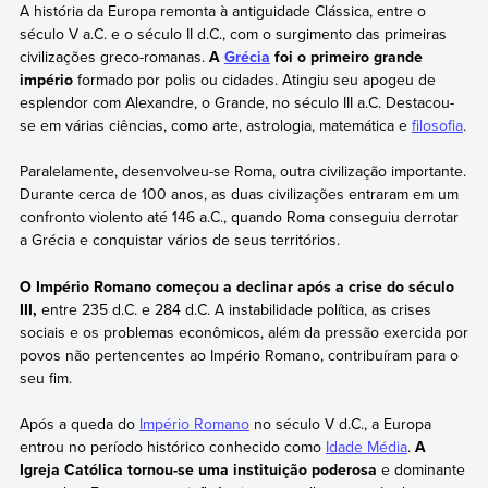
A história da Europa remonta à antiguidade Clássica, entre o
século V a.C. e o século II d.C., com o surgimento das primeiras
civilizações greco-romanas.
A
Grécia
foi o primeiro grande
império
formado por polis ou cidades. Atingiu seu apogeu de
esplendor com Alexandre, o Grande, no século III a.C. Destacou-
se em várias ciências, como arte, astrologia, matemática e
filosofia
.
Paralelamente, desenvolveu-se Roma, outra civilização importante.
Durante cerca de 100 anos, as duas civilizações entraram em um
confronto violento até 146 a.C., quando Roma conseguiu derrotar
a Grécia e conquistar vários de seus territórios.
O Império Romano começou a declinar após a crise do século
III,
entre 235 d.C. e 284 d.C. A instabilidade política, as crises
sociais e os problemas econômicos, além da pressão exercida por
povos não pertencentes ao Império Romano, contribuíram para o
seu fim.
Após a queda do
Império Romano
no século V d.C., a Europa
entrou no período histórico conhecido como
Idade Média
.
A
Igreja Católica tornou-se uma instituição poderosa
e dominante