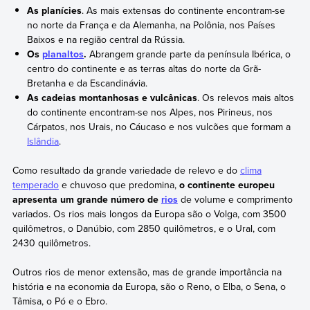
As planícies
. As mais extensas do continente encontram-se
no norte da França e da Alemanha, na Polônia, nos Países
Baixos e na região central da Rússia.
Os
planaltos
.
Abrangem grande parte da península Ibérica, o
centro do continente e as terras altas do norte da Grã-
Bretanha e da Escandinávia.
As cadeias montanhosas e vulcânicas
. Os relevos mais altos
do continente encontram-se nos Alpes, nos Pirineus, nos
Cárpatos, nos Urais, no Cáucaso e nos vulcões que formam a
Islândia
.
Como resultado da grande variedade de relevo e do
clima
temperado
e chuvoso que predomina,
o continente europeu
apresenta um grande número de
rios
de volume e comprimento
variados. Os rios mais longos da Europa são o Volga, com 3500
quilômetros, o Danúbio, com 2850 quilômetros, e o Ural, com
2430 quilômetros.
Outros rios de menor extensão, mas de grande importância na
história e na economia da Europa, são o Reno, o Elba, o Sena, o
Tâmisa, o Pó e o Ebro.