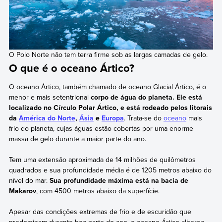
O Polo Norte não tem terra firme sob as largas camadas de gelo.
O que é o oceano Ártico?
O oceano Ártico, também chamado de oceano Glacial Ártico, é o
menor e mais setentrional
corpo de água do planeta. Ele está
localizado no Círculo Polar Ártico, e está rodeado pelos litorais
da
América do Norte
,
Ásia
e
Europa
. Trata-se do
oceano
mais
frio do planeta, cujas águas estão cobertas por uma enorme
massa de gelo durante a maior parte do ano.
Tem uma extensão aproximada de 14 milhões de quilômetros
quadrados e sua profundidade média é de 1205 metros abaixo do
nível do mar.
Sua profundidade máxima está na bacia de
Makarov
, com 4500 metros abaixo da superfície.
Apesar das condições extremas de frio e de escuridão que