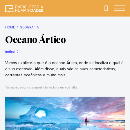
Skip
to
Primary
Menu
Enciclopédia
A enciclopédia de
content
Humanidades
humanidades mais
completa e mais
HOME
GEOGRAFIA
confiável
Oceano Ártico
Índice
Vamos explicar o que é o oceano Ártico, onde se localiza e qual é
a sua extensão. Além disso, quais são as suas características,
correntes oceânicas e muito mais.
Tu navegador no soporta la lectura en voz alta.