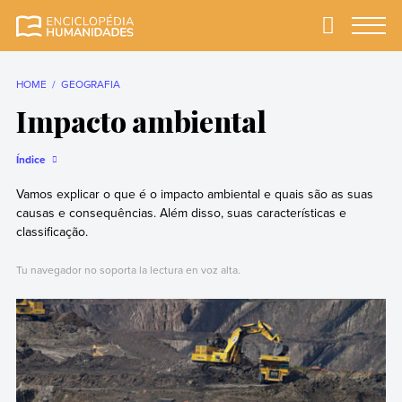
Skip
to
Primary
Menu
Enciclopédia
A enciclopédia de
content
Humanidades
humanidades mais
completa e mais
HOME
GEOGRAFIA
confiável
Impacto ambiental
Índice
Vamos explicar o que é o impacto ambiental e quais são as suas
causas e consequências. Além disso, suas características e
classificação.
Tu navegador no soporta la lectura en voz alta.