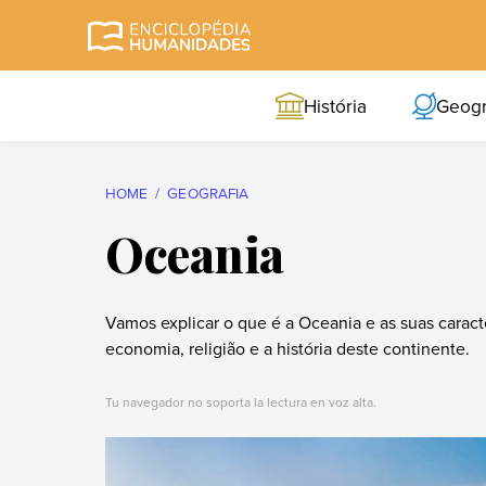
Skip
to
Enciclopédia
A enciclopédia de
content
Humanidades
humanidades mais
História
Geogr
completa e mais
confiável
HOME
GEOGRAFIA
Oceania
Vamos explicar o que é a Oceania e as suas caracter
economia, religião e a história deste continente.
Tu navegador no soporta la lectura en voz alta.