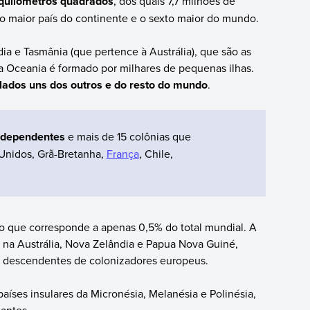
 quilômetros quadrados
, dos quais 7,7 milhões de
o maior país do continente e o sexto maior do mundo.
a e Tasmânia (que pertence à Austrália), que são as
da Oceania é formado por milhares de pequenas ilhas.
olados uns dos outros e do resto do mundo
.
independentes
e mais de 15 colônias que
Unidos, Grã-Bretanha,
França
, Chile,
 o que corresponde a apenas 0,5% do total mundial. A
a na Austrália, Nova Zelândia e Papua Nova Guiné,
e descendentes de colonizadores europeus.
países insulares da Micronésia, Melanésia e Polinésia,
antes.