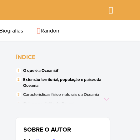
Biografias
Random
ÍNDICE
O que é a Oceania?
Extensão territorial, população e países da
Oceania
Características físico-naturais da Oceania
Cultura e religião da Oceania
Atividades econômicas da Oceania
Características políticas da Oceania
SOBRE O AUTOR
História da Oceania