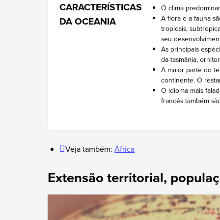
CARACTERÍSTICAS
O clima predominan
A flora e a fauna s
DA OCEANIA
tropicais, subtropi
seu desenvolvimen
As principais espé
da-tasmânia, ornito
A maior parte do te
continente. O rest
O idioma mais falad
francês também são
Veja também:
África
Extensão territorial, popula