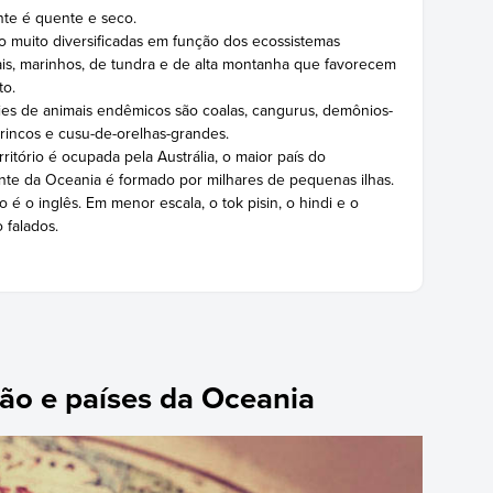
te é quente e seco.
ão muito diversificadas em função dos ecossistemas
cais, marinhos, de tundra e de alta montanha que favorecem
to.
cies de animais endêmicos são coalas, cangurus, demônios-
rrincos e cusu-de-orelhas-grandes.
rritório é ocupada pela Austrália, o maior país do
ante da Oceania é formado por milhares de pequenas ilhas.
o é o inglês. Em menor escala, o tok pisin, o hindi e o
 falados.
ção e países da Oceania