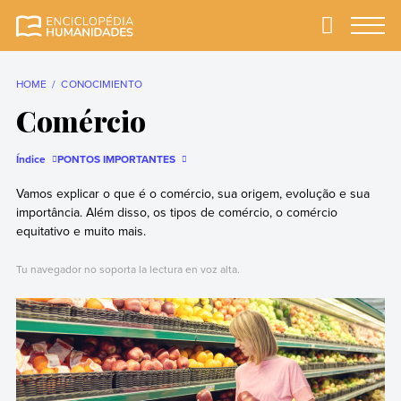
Skip
to
Primary
Menu
Enciclopédia
A enciclopédia de
content
Humanidades
humanidades mais
completa e mais
HOME
CONOCIMIENTO
confiável
Comércio
Índice
PONTOS IMPORTANTES
Vamos explicar o que é o comércio, sua origem, evolução e sua
importância. Além disso, os tipos de comércio, o comércio
equitativo e muito mais.
Tu navegador no soporta la lectura en voz alta.