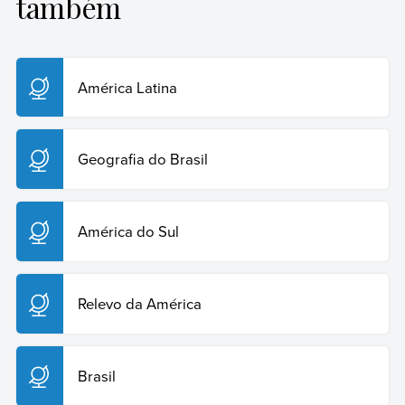
também
Sposob
, Gustavo. Venezuela.
Enciclopédia
Humanidades
, 2024. Disponível em:
https://humanidades.com/br/venezuela/. Acesso em: 29
de julho de 2026.
América Latina
Copiar citação
Geografia do Brasil
América do Sul
Relevo da América
Brasil