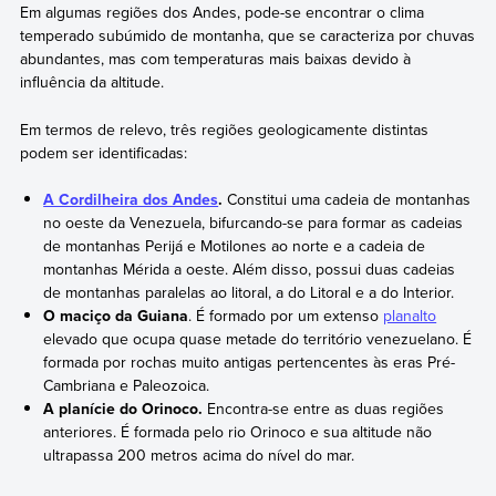
Em algumas regiões dos Andes, pode-se encontrar o clima
temperado subúmido de montanha, que se caracteriza por chuvas
abundantes, mas com temperaturas mais baixas devido à
influência da altitude.
Em termos de relevo, três regiões geologicamente distintas
podem ser identificadas:
A Cordilheira dos Andes
.
Constitui uma cadeia de montanhas
no oeste da Venezuela, bifurcando-se para formar as cadeias
de montanhas Perijá e Motilones ao norte e a cadeia de
montanhas Mérida a oeste. Além disso, possui duas cadeias
de montanhas paralelas ao litoral, a do Litoral e a do Interior.
O maciço da Guiana
. É formado por um extenso
planalto
elevado que ocupa quase metade do território venezuelano. É
formada por rochas muito antigas pertencentes às eras Pré-
Cambriana e Paleozoica.
A planície do Orinoco.
Encontra-se entre as duas regiões
anteriores. É formada pelo rio Orinoco e sua altitude não
ultrapassa 200 metros acima do nível do mar.