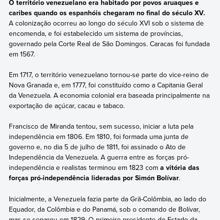
O território venezuelano era habitado por povos aruaques e
caribes quando os espanhóis chegaram no final do século XV.
A colonização ocorreu ao longo do século XVI sob o sistema de
encomenda, e foi estabelecido um sistema de províncias,
governado pela Corte Real de São Domingos. Caracas foi fundada
em 1567.
Em 1717, o território venezuelano tornou-se parte do vice-reino de
Nova Granada e, em 1777, foi constituído como a Capitania Geral
da Venezuela. A economia colonial era baseada principalmente na
exportação de açúcar, cacau e tabaco.
Francisco de Miranda tentou, sem sucesso, iniciar a luta pela
independência em 1806. Em 1810, foi formada uma junta de
governo e, no dia 5 de julho de 1811, foi assinado o Ato de
Independência da Venezuela. A guerra entre as forças pró-
independência e realistas terminou em 1823 com
a vitória das
forças pró-independência lideradas por Simón Bolívar
.
Inicialmente, a Venezuela fazia parte da Grã-Colômbia, ao lado do
Equador, da Colômbia e do Panamá, sob o comando de Bolívar,
mas se separou em 1829. O primeiro presidente do Estado da