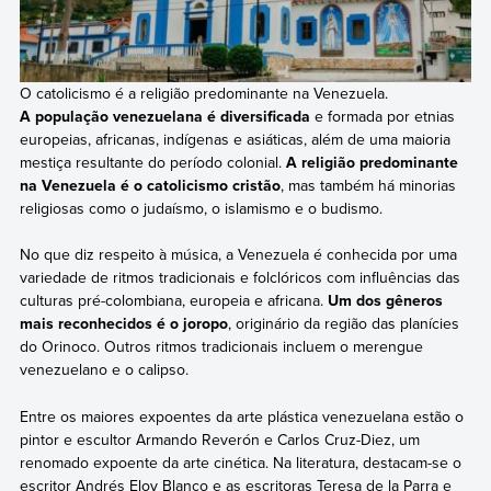
O catolicismo é a religião predominante na Venezuela.
A população venezuelana é diversificada
e formada por etnias
europeias, africanas, indígenas e asiáticas, além de uma maioria
mestiça resultante do período colonial.
A religião predominante
na Venezuela é o catolicismo cristão
, mas também há minorias
religiosas como o judaísmo, o islamismo e o budismo.
No que diz respeito à música, a Venezuela é conhecida por uma
variedade de ritmos tradicionais e folclóricos com influências das
culturas pré-colombiana, europeia e africana.
Um dos gêneros
mais reconhecidos é o joropo
, originário da região das planícies
do Orinoco. Outros ritmos tradicionais incluem o merengue
venezuelano e o calipso.
Entre os maiores expoentes da arte plástica venezuelana estão o
pintor e escultor Armando Reverón e Carlos Cruz-Diez, um
renomado expoente da arte cinética. Na literatura, destacam-se o
escritor Andrés Eloy Blanco e as escritoras Teresa de la Parra e