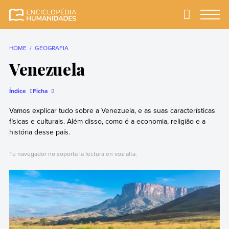
Skip
to
Primary
Menu
Enciclopédia
A enciclopédia de
content
Humanidades
humanidades mais
completa e mais
HOME
GEOGRAFIA
confiável
Venezuela
Índice
Ficha
Vamos explicar tudo sobre a Venezuela, e as suas características
físicas e culturais. Além disso, como é a economia, religião e a
história desse país.
Tu navegador no soporta la lectura en voz alta.