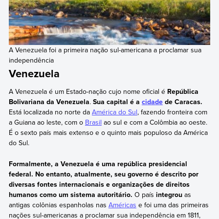
A Venezuela foi a primeira nação sul-americana a proclamar sua
independência
Venezuela
A Venezuela é um Estado-nação cujo nome oficial é
República
Bolivariana da Venezuela
.
Sua capital é a
cidade
de Caracas.
Está localizada no norte da
América do Sul
, fazendo fronteira com
a Guiana ao leste, com o
Brasil
ao sul e com a Colômbia ao oeste.
É o sexto país mais extenso e o quinto mais populoso da América
do Sul.
Formalmente, a Venezuela é uma república presidencial
federal. No entanto, atualmente, seu governo é descrito por
diversas fontes internacionais e organizações de direitos
humanos como um sistema autoritário.
O país
integrou
as
antigas colônias espanholas nas
Américas
e foi uma das primeiras
nações sul-americanas a proclamar sua independência em 1811,