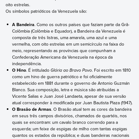
oito estrelas.
Os símbolos patrióticos da Venezuela são:
A Bandeira
. Como os outros países que faziam parte da Grã-
Colômbia (Colômbia e Equador), a Bandeira da Venezuela é
composta de três listras, uma amarela, uma azul e uma
vermelha, com oito estrelas em um semicírculo na faixa do
meio, representando as províncias que compunham a
Confederação Americana da Venezuela na época da
independência.
O Hino
. É intitulado
Glória ao Bravo Povo
. Foi escrito em 1810
como um hino de guerra patriótico e foi oficialmente
estabelecido em 1881 durante o governo de Antonio Guzmán
Blanco. Sua composição, letra e música são atribuídas a
Vicente Salias e Juan José Landaeta, apesar de sua versão
atual corresponder à modificada por Juan Bautista Plaza (1947).
O Brasão de Armas
. O Brasão atual tem as cores da bandeira
em seus três campos divisórios, chamados de quartéis, nos
quais se encontram: um cavalo branco correndo para a
esquerda; um feixe de espigas de milho com tantas espigas
quantos os estados da república; e duas bandeiras nacionais