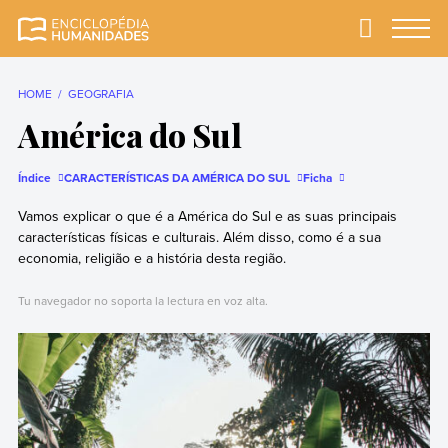
Skip
to
Primary
Menu
Enciclopédia
A enciclopédia de
content
Humanidades
humanidades mais
completa e mais
HOME
GEOGRAFIA
confiável
América do Sul
Índice
CARACTERÍSTICAS DA AMÉRICA DO SUL
Ficha
Vamos explicar o que é a América do Sul e as suas principais
características físicas e culturais. Além disso, como é a sua
economia, religião e a história desta região.
Tu navegador no soporta la lectura en voz alta.