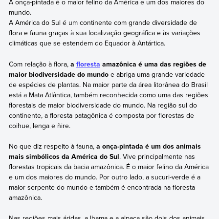
A onça-pintada é o maior felino da América e um dos maiores do
mundo.
A América do Sul é um continente com grande diversidade de
flora e fauna graças à sua localização geográfica e às variações
climáticas que se estendem do Equador à Antártica.
Com relação à flora,
a
floresta
amazônica é uma das regiões de
maior biodiversidade do mundo
e abriga uma grande variedade
de espécies de plantas. Na maior parte da área litorânea do Brasil
está a Mata Atlântica, também reconhecida como uma das regiões
florestais de maior biodiversidade do mundo. Na região sul do
continente, a floresta patagônica é composta por florestas de
coihue, lenga e ñire.
No que diz respeito à fauna,
a onça-pintada é um dos animais
mais simbólicos da América do Sul
. Vive principalmente nas
florestas tropicais da bacia amazônica. É o maior felino da América
e um dos maiores do mundo. Por outro lado, a sucuri-verde é a
maior serpente do mundo e também é encontrada na floresta
amazônica.
Nas regiões mais áridas, a lhama e a alpaca são dois dos animais