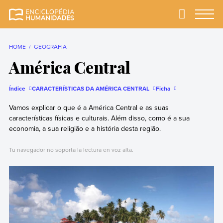
Skip
to
Primary
Menu
Enciclopédia
A enciclopédia de
content
Humanidades
humanidades mais
completa e mais
HOME
GEOGRAFIA
confiável
América Central
Índice
CARACTERÍSTICAS DA AMÉRICA CENTRAL
Ficha
Vamos explicar o que é a América Central e as suas
características físicas e culturais. Além disso, como é a sua
economia, a sua religião e a história desta região.
Tu navegador no soporta la lectura en voz alta.