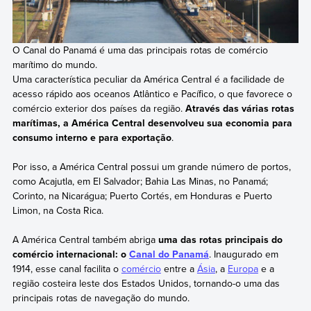
O Canal do Panamá é uma das principais rotas de comércio
marítimo do mundo.
Uma característica peculiar da América Central é a facilidade de
acesso rápido aos oceanos Atlântico e Pacífico, o que favorece o
comércio exterior dos países da região.
Através das várias rotas
marítimas, a América Central desenvolveu sua economia para
consumo interno e para exportação
.
Por isso, a América Central possui um grande número de portos,
como Acajutla, em El Salvador; Bahia Las Minas, no Panamá;
Corinto, na Nicarágua; Puerto Cortés, em Honduras e Puerto
Limon, na Costa Rica.
A América Central também abriga
uma das rotas principais do
comércio internacional: o
Canal do Panamá
. Inaugurado em
1914, esse canal facilita o
comércio
entre a
Ásia
, a
Europa
e a
região costeira leste dos Estados Unidos, tornando-o uma das
principais rotas de navegação do mundo.