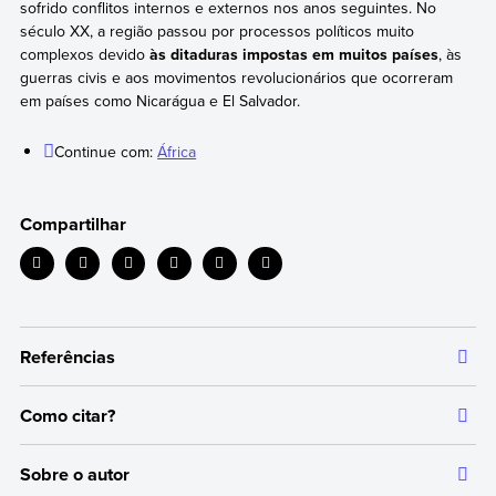
sofrido conflitos internos e externos nos anos seguintes. No
século XX, a região passou por processos políticos muito
complexos devido
às ditaduras impostas em muitos países
, às
guerras civis e aos movimentos revolucionários que ocorreram
em países como Nicarágua e El Salvador.
Continue com:
África
Compartilhar
Referências
Como citar?
Todas as informações que oferecemos são respaldadas por
fontes bibliográficas autorizadas e atualizadas, o que garante
Citar a fonte original da qual extraímos as informações serve para
um conteúdo confiável e alinhado com os nossos princípios
Sobre o autor
dar crédito aos respectivos autores e evitar cometer plágio. Além
editoriais.