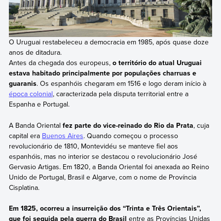
O Uruguai restabeleceu a democracia em 1985, após quase doze
anos de ditadura.
Antes da chegada dos europeus,
o território do atual Uruguai
estava habitado principalmente por populações charruas e
guaranis
. Os espanhóis chegaram em 1516 e logo deram início à
época colonial
, caracterizada pela disputa territorial entre a
Espanha e Portugal.
A Banda Oriental
fez parte do vice-reinado do Rio da Prata
, cuja
capital era
Buenos Aires
. Quando começou o processo
revolucionário de 1810, Montevidéu se manteve fiel aos
espanhóis, mas no interior se destacou o revolucionário José
Gervasio Artigas. Em 1820, a Banda Oriental foi anexada ao Reino
Unido de Portugal, Brasil e Algarve, com o nome de Província
Cisplatina.
Em 1825, ocorreu a insurreição dos “Trinta e Três Orientais”,
que foi seguida pela guerra do Brasil
entre as Províncias Unidas