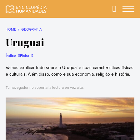
Skip
to
Primary
Menu
Enciclopédia
A enciclopédia de
content
Humanidades
humanidades mais
completa e mais
HOME
GEOGRAFIA
confiável
Uruguai
Índice
Ficha
Vamos explicar tudo sobre o Uruguai e suas características físicas
e culturais. Além disso, como é sua economia, religião e história.
Tu navegador no soporta la lectura en voz alta.