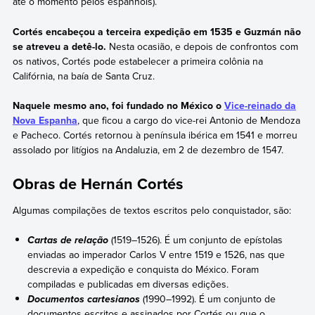
até o momento pelos espanhóis).
Cortés encabeçou a terceira expedição em 1535 e Guzmán não
se atreveu a detê-lo.
Nesta ocasião, e depois de confrontos com
os nativos, Cortés pode estabelecer a primeira colônia na
Califórnia, na baía de Santa Cruz.
Naquele mesmo ano, foi fundado no México o
Vice-reinado da
Nova Espanha
, que ficou a cargo do vice-rei Antonio de Mendoza
e Pacheco. Cortés retornou à península ibérica em 1541 e morreu
assolado por litígios na Andaluzia, em 2 de dezembro de 1547.
Obras de Hernán Cortés
Algumas compilações de textos escritos pelo conquistador, são:
(1519–1526). É um conjunto de epístolas
Cartas de relação
enviadas ao imperador Carlos V entre 1519 e 1526, nas que
descrevia a expedição e conquista do México. Foram
compiladas e publicadas em diversas edições.
(1990–1992). É um conjunto de
Documentos cartesianos
documentos escritos e assinados por Cortés ou que o