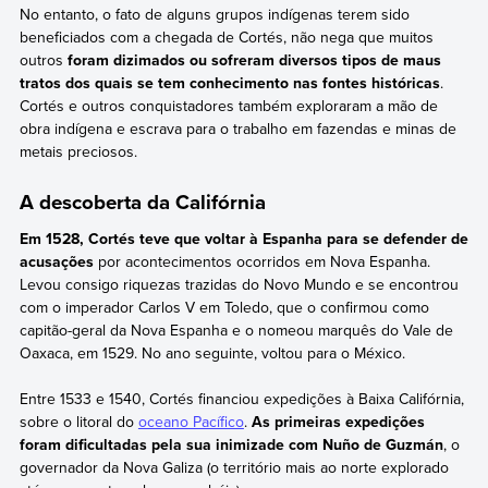
No entanto, o fato de alguns grupos indígenas terem sido
beneficiados com a chegada de Cortés, não nega que muitos
outros
foram dizimados ou sofreram diversos tipos de maus
tratos dos quais se tem conhecimento nas fontes históricas
.
Cortés e outros conquistadores também exploraram a mão de
obra indígena e escrava para o trabalho em fazendas e minas de
metais preciosos.
A descoberta da Califórnia
Em 1528, Cortés teve que voltar à Espanha para se defender de
acusações
por acontecimentos ocorridos em Nova Espanha.
Levou consigo riquezas trazidas do Novo Mundo e se encontrou
com o imperador Carlos V em Toledo, que o confirmou como
capitão-geral da Nova Espanha e o nomeou marquês do Vale de
Oaxaca, em 1529. No ano seguinte, voltou para o México.
Entre 1533 e 1540, Cortés financiou expedições à Baixa Califórnia,
sobre o litoral do
oceano Pacífico
.
As primeiras expedições
foram dificultadas pela sua inimizade com Nuño de Guzmán
, o
governador da Nova Galiza (o território mais ao norte explorado