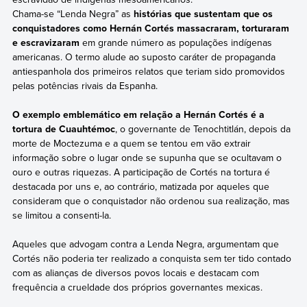
Chama-se “Lenda Negra” as
histórias que sustentam que os
conquistadores como Hernán Cortés massacraram, torturaram
e escravizaram
em grande número as populações indígenas
americanas. O termo alude ao suposto caráter de propaganda
antiespanhola dos primeiros relatos que teriam sido promovidos
pelas potências rivais da Espanha.
O exemplo emblemático em relação a Hernán Cortés é a
tortura de Cuauhtémoc
, o governante de Tenochtitlán, depois da
morte de Moctezuma e a quem se tentou em vão extrair
informação sobre o lugar onde se supunha que se ocultavam o
ouro e outras riquezas. A participação de Cortés na tortura é
destacada por uns e, ao contrário, matizada por aqueles que
consideram que o conquistador não ordenou sua realização, mas
se limitou a consenti-la.
Aqueles que advogam contra a Lenda Negra, argumentam que
Cortés não poderia ter realizado a conquista sem ter tido contado
com as alianças de diversos povos locais e destacam com
frequência a crueldade dos próprios governantes mexicas.