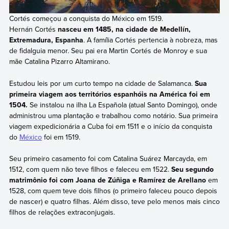
Cortés começou a conquista do México em 1519.
Hernán Cortés
nasceu em 1485, na cidade de Medellín,
Extremadura, Espanha
. A família Cortés pertencia à nobreza, mas
de fidalguia menor. Seu pai era Martin Cortés de Monroy e sua
mãe Catalina Pizarro Altamirano.
Estudou leis por um curto tempo na cidade de Salamanca.
Sua
primeira viagem aos territórios espanhóis na América foi em
1504.
Se instalou na ilha La Española (atual Santo Domingo), onde
administrou uma plantação e trabalhou como notário. Sua primeira
viagem expedicionária a Cuba foi em 1511 e o início da conquista
do
México
foi em 1519.
Seu primeiro casamento foi com Catalina Suárez Marcayda, em
1512, com quem não teve filhos e faleceu em 1522.
Seu segundo
matrimônio foi com Joana de Zúñiga e Ramírez de Arellano
em
1528, com quem teve dois filhos (o primeiro faleceu pouco depois
de nascer) e quatro filhas. Além disso, teve pelo menos mais cinco
filhos de relações extraconjugais.