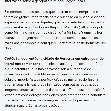
informação sobre a geografia e as populações locais.
Ele conheceu duas pessoas que atuaram como intérpretes e
foram de grande importância para o sucesso da missão: o clérigo
espanhol
Jerônimo de Aguilar, que havia sido feito prisioneiro
pelos maias e conhecia sua língua
, e Malintzin (batizada depois
como Marina e mais conhecida como “la Malinche"), uma mulher
escrava de origem nahua que foi cedida como escrava pelos
maias aos espanhóis e com quem Cortés teve posteriormente um
filho.
Cortés fundou, então, a cidade de Veracruz em outro lugar do
litoral mesoamericano
e foi eleito capitão-geral de sua prefeitura,
o que garantiu que já não estivesse sob a autoridade do
governador de Cuba. A Malinche comunicou-lhe o que sabia
sobre o Império Asteca (ou Mexica), suas maneiras de fazer a
guerra, suas alianças e sua inimizade com outras populações
indígenas (especialmente os tlaxcaltecas). Toda esta informação foi
levada em consideração por Cortés para empreender a conquista.
Previamente, para evitar deserções de suas tropas, mandou
afundar suas próprias embarcações.