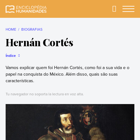
Skip
to
Primary
Menu
Enciclopédia
A enciclopédia de
content
Humanidades
humanidades mais
completa e mais
HOME
BIOGRAFIAS
confiável
Hernán Cortés
Índice
Vamos explicar quem foi Hernán Cortés, como foi a sua vida e o
papel na conquista do México. Além disso, quais são suas
características.
Tu navegador no soporta la lectura en voz alta.