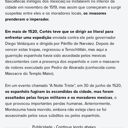
tlaxcaltecas inimigos dos mexicas) se instalarem no interior da
cidade em novembro de 1519, mas assim que começaram a surgir
suspeitas entre eles e os moradores locais,
os
i
nvasores
prenderam o imperador.
Em maio de 1520, Cortés teve que se dirigir ao litoral para
enfrentar uma expedição
enviada contra ele pelo governador
Diego Velázquez e dirigida por Pánfilo de Narváez. Depois de
vencer estas tropas, regressou a Tenochtitlán, mas aqui a
guarnição espanhola havia sido assediada pelos mexicas
descontentes com a presença dos espanhóis e com o massacre
de nobres executado por Pedro de Alvarado (conhecida como
Massacre do Templo Maior).
Em um evento chamado “A Noite Triste”, em 30 de junho de 1520,
os espanhóis fugiram às escondidas da cidade, mas foram
assaltados pelas forças militares e os moradores mexicas
, o
que provocou importantes perdas humanas. Anteriormente,
Montezuma havia morrido, embora não esteja claro se foi
assassinado pelos seus súbditos ou pelos espanhóis.