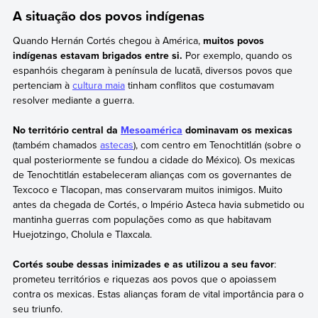
A situação dos povos indígenas
Quando Hernán Cortés chegou à América,
muitos povos
indígenas estavam brigados entre si.
Por exemplo, quando os
espanhóis chegaram à península de Iucatã, diversos povos que
pertenciam à
cultura maia
tinham conflitos que costumavam
resolver mediante a guerra.
No território central da
Mesoamérica
dominavam os mexicas
(também chamados
astecas
), com centro em Tenochtitlán (sobre o
qual posteriormente se fundou a cidade do México). Os mexicas
de Tenochtitlán estabeleceram alianças com os governantes de
Texcoco e Tlacopan, mas conservaram muitos inimigos. Muito
antes da chegada de Cortés, o Império Asteca havia submetido ou
mantinha guerras com populações como as que habitavam
Huejotzingo, Cholula e Tlaxcala.
Cortés soube dessas inimizades e as utilizou a seu favor
:
prometeu territórios e riquezas aos povos que o apoiassem
contra os mexicas. Estas alianças foram de vital importância para o
seu triunfo.