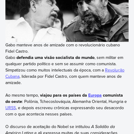
Gabo manteve anos de amizade com o revolucionário cubano
Fidel Castro.
Gabo
defendia uma visão socialista do mundo
, sem militar em
qualquer partido político e sem se assumir como comunista.
Simpatizou como muitos intelectuais da época, com a
Revolução
Cubana
, liderada por Fidel Castro, com quem manteve anos de
amizade.
Ao mesmo tempo,
viajou para os países da
Europa
comunista
do oeste
: Polônia, Tchecoslováquia, Alemanha Oriental, Hungria e
URSS
, e depois escreveu crônicas expressando seu desacordo
com o que acontecia nesses países.
O discurso de aceitação do Nobel se intitulou
A Solidão da
América Latina
e ali expressa muitas de suas considerações