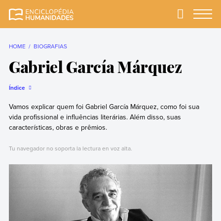
Skip
to
Primary
Menu
Enciclopédia
A enciclopédia de
content
Humanidades
humanidades mais
completa e mais
HOME
BIOGRAFIAS
confiável
Gabriel García Márquez
Índice
Vamos explicar quem foi Gabriel García Márquez, como foi sua
vida profissional e influências literárias. Além disso, suas
características, obras e prêmios.
Tu navegador no soporta la lectura en voz alta.