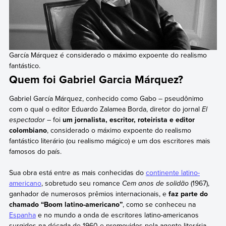
García Márquez é considerado o máximo expoente do realismo
fantástico.
Quem foi Gabriel Garcia Márquez?
Gabriel García Márquez, conhecido como Gabo – pseudônimo
com o qual o editor Eduardo Zalamea Borda, diretor do jornal
El
espectador
– foi
um jornalista, escritor, roteirista e editor
colombiano
, considerado o máximo expoente do realismo
fantástico literário (ou realismo mágico) e um dos escritores mais
famosos do país.
Sua obra está entre as mais conhecidas do
continente latino-
americano
, sobretudo seu romance
Cem anos de solidão
(1967),
ganhador de numerosos prêmios internacionais, e
faz parte do
chamado “Boom latino-americano”
, como se conheceu na
Espanha
e no mundo a onda de escritores latino-americanos
surgidos na década de 1960 e promovidos pela agente literária