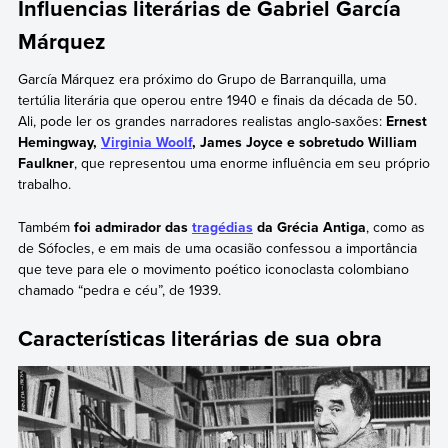
Influencias literárias de Gabriel García
Márquez
García Márquez era próximo do Grupo de Barranquilla, uma
tertúlia literária que operou entre 1940 e finais da década de 50.
Ali, pode ler os grandes narradores realistas anglo-saxões:
Ernest
Hemingway,
Virginia Woolf
, James Joyce e sobretudo William
Faulkner
, que representou uma enorme influência em seu próprio
trabalho.
Também
foi admirador das
tragédias
da Grécia Antiga
, como as
de Sófocles, e em mais de uma ocasião confessou a importância
que teve para ele o movimento poético iconoclasta colombiano
chamado “pedra e céu”, de 1939.
Características literárias de sua obra