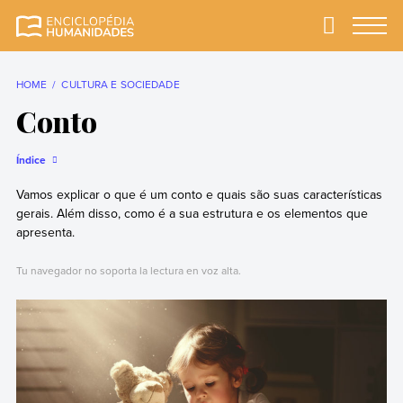
Skip
to
Primary
Menu
Enciclopédia
A enciclopédia de
content
Humanidades
humanidades mais
completa e mais
HOME
CULTURA E SOCIEDADE
confiável
Conto
Índice
Vamos explicar o que é um conto e quais são suas características
gerais. Além disso, como é a sua estrutura e os elementos que
apresenta.
Tu navegador no soporta la lectura en voz alta.