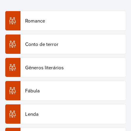
Humanidades
, 2024. Disponível em:
https://humanidades.com/br/conto/. Acesso em: 29 de
julho de 2026.
Romance
Copiar citação
Conto de terror
Gêneros literários
Fábula
Lenda