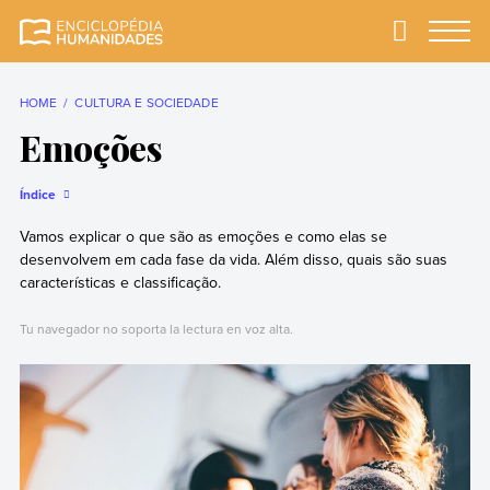
Skip
to
Primary
Menu
Enciclopédia
A enciclopédia de
content
Humanidades
humanidades mais
completa e mais
HOME
CULTURA E SOCIEDADE
confiável
Emoções
Índice
Vamos explicar o que são as emoções e como elas se
desenvolvem em cada fase da vida. Além disso, quais são suas
características e classificação.
Tu navegador no soporta la lectura en voz alta.