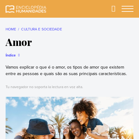
Skip
to
Primary
Menu
Enciclopédia
A enciclopédia de
content
Humanidades
humanidades mais
completa e mais
HOME
CULTURA E SOCIEDADE
confiável
Amor
Índice
Vamos explicar o que é o amor, os tipos de amor que existem
entre as pessoas e quais são as suas principais características.
Tu navegador no soporta la lectura en voz alta.