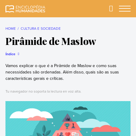
Skip
to
Primary
Menu
Enciclopédia
A enciclopédia de
content
Humanidades
humanidades mais
completa e mais
HOME
CULTURA E SOCIEDADE
confiável
Pirâmide de Maslow
Índice
Vamos explicar o que é a Pirâmide de Maslow e como suas
necessidades são ordenadas. Além disso, quais são as suas
características gerais e críticas.
Tu navegador no soporta la lectura en voz alta.