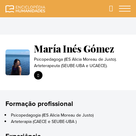
Skip
to
Primary
Menu
Enciclopédia
A enciclopédia de
content
Humanidades
humanidades mais
completa e mais
confiável
María Inés Gómez
Psicopedagoga (IES Alicia Moreau de Justo).
Arteterapeuta (SEUBE-UBA e UCAECE).
Formação profissional
Psicopedagogia (IES Alicia Moreau de Justo)
Arteterapia (CAECE e SEUBE-UBA )
Experiência