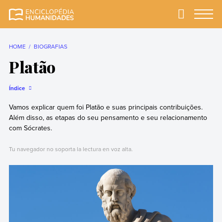
Skip
to
Primary
Menu
Enciclopédia
A enciclopédia de
content
Humanidades
humanidades mais
completa e mais
HOME
BIOGRAFIAS
confiável
Platão
Índice
Vamos explicar quem foi Platão e suas principais contribuições.
Além disso, as etapas do seu pensamento e seu relacionamento
com Sócrates.
Tu navegador no soporta la lectura en voz alta.