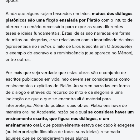
época.
Ainda que alguns sejam baseados em fatos,
muitos dos diálogos
platônicos são uma ficção ensaiada por Platão
com o intuito de
oferecer o cenário necessário para expor as suas diferentes
teses e ideias fundamentais. Estas ideias são narradas em forma
de mitos ou alegorias, e se relacionam com a imortalidade da alma
(apresentada no
Fedro
), o mito de Eros (descrita em
O Banquete
)
o exemplo do escravo e a reminiscência (que aparece no Mênon),
entre outros.
Por mais que seja verdade que estas obras são o conjunto de
escritos publicados em vida, não devem ser consideradas como
ensinamentos explícitos de Platão. Ao serem narradas em forma
de diálogo e através do recurso do mito e da alegoria é uma
indicação de que o que se encontra ali é material para
interpretação. Além de publicar suas obras, Platão ensinava de
maneira oral na Academia, razão pela qual
se considera haver um
ensinamento escrito, que figura nos diálogos, e um
ensinamento oral
, que possivelmente estava dedicado à exegese
(ou interpretação filosófica de todas suas ideias), reservada
àqueles que se consideravam seus alunos.