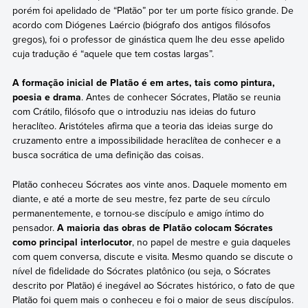
porém foi apelidado de “Platão” por ter um porte físico grande. De
acordo com Diógenes Laércio (biógrafo dos antigos filósofos
gregos), foi o professor de ginástica quem lhe deu esse apelido
cuja tradução é “aquele que tem costas largas”.
A formação inicial de Platão é em artes, tais como pintura,
poesia e drama
. Antes de conhecer Sócrates, Platão se reunia
com Crátilo, filósofo que o introduziu nas ideias do futuro
heraclíteo. Aristóteles afirma que a teoria das ideias surge do
cruzamento entre a impossibilidade heraclítea de conhecer e a
busca socrática de uma definição das coisas.
Platão conheceu Sócrates aos vinte anos. Daquele momento em
diante, e até a morte de seu mestre, fez parte de seu círculo
permanentemente, e tornou-se discípulo e amigo íntimo do
pensador.
A maioria das obras de Platão colocam Sócrates
como principal interlocutor
, no papel de mestre e guia daqueles
com quem conversa, discute e visita. Mesmo quando se discute o
nível de fidelidade do Sócrates platônico (ou seja, o Sócrates
descrito por Platão) é inegável ao Sócrates histórico, o fato de que
Platão foi quem mais o conheceu e foi o maior de seus discípulos.