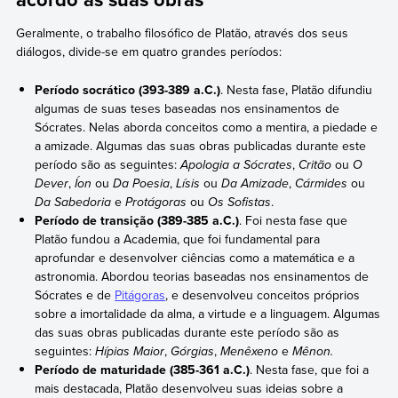
Geralmente, o trabalho filosófico de Platão, através dos seus
diálogos, divide-se em quatro grandes períodos:
Período socrático (393-389 a.C.)
. Nesta fase, Platão difundiu
algumas de suas teses baseadas nos ensinamentos de
Sócrates. Nelas aborda conceitos como a mentira, a piedade e
a amizade. Algumas das suas obras publicadas durante este
período são as seguintes:
Apologia a Sócrates
,
Critão
ou
O
Dever
,
Íon
ou
Da Poesia
,
Lísis
ou
Da Amizade
,
Cármides
ou
Da Sabedoria
e
Protágoras
ou
Os Sofistas
.
Período de transição (389-385 a.C.)
. Foi nesta fase que
Platão fundou a Academia, que foi fundamental para
aprofundar e desenvolver ciências como a matemática e a
astronomia. Abordou teorias baseadas nos ensinamentos de
Sócrates e de
Pitágoras
, e desenvolveu conceitos próprios
sobre a imortalidade da alma, a virtude e a linguagem. Algumas
das suas obras publicadas durante este período são as
seguintes:
Hípias Maior
,
Górgias
,
Menêxeno
e
Mênon.
Período de maturidade (385-361 a.C.)
. Nesta fase, que foi a
mais destacada, Platão desenvolveu suas ideias sobre a