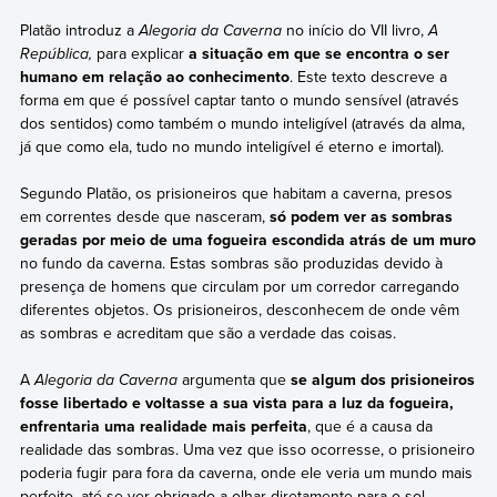
Platão introduz a
Alegoria da Caverna
no início do VII livro,
A
República,
para explicar
a situação em que se encontra o ser
humano em relação ao conhecimento
. Este texto descreve a
forma em que é possível captar tanto o mundo sensível (através
dos sentidos) como também o mundo inteligível (através da alma,
já que como ela, tudo no mundo inteligível é eterno e imortal).
Segundo Platão, os prisioneiros que habitam a caverna, presos
em correntes desde que nasceram,
só podem ver as sombras
geradas por meio de uma fogueira
escondida atrás de um muro
no fundo da caverna. Estas sombras são produzidas devido à
presença de homens que circulam por um corredor carregando
diferentes objetos. Os prisioneiros, desconhecem de onde vêm
as sombras e acreditam que são a verdade das coisas.
A
Alegoria da Caverna
argumenta que
se algum dos prisioneiros
fosse libertado e voltasse a sua vista para a luz da fogueira,
enfrentaria uma realidade mais perfeita
, que é a causa da
realidade das sombras. Uma vez que isso ocorresse, o prisioneiro
poderia fugir para fora da caverna, onde ele veria um mundo mais
perfeito, até se ver obrigado a olhar diretamente para o sol.