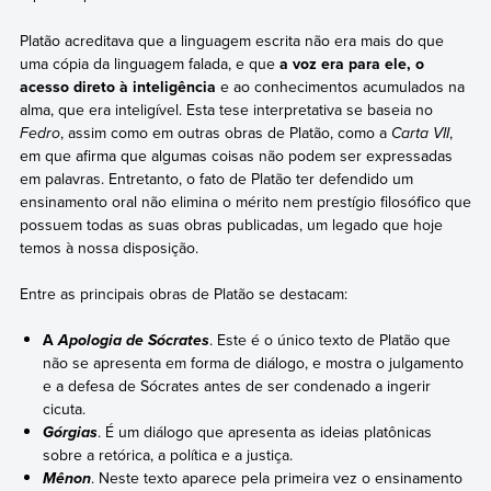
Platão acreditava que a linguagem escrita não era mais do que
uma cópia da linguagem falada, e que
a voz era para ele, o
acesso direto à inteligência
e ao conhecimentos acumulados na
alma, que era inteligível. Esta tese interpretativa se baseia no
Fedro
, assim como em outras obras de Platão, como a
Carta VII
,
em que afirma que algumas coisas não podem ser expressadas
em palavras. Entretanto, o fato de Platão ter defendido um
ensinamento oral não elimina o mérito nem prestígio filosófico que
possuem todas as suas obras publicadas, um legado que hoje
temos à nossa disposição.
Entre as principais obras de Platão se destacam:
A
. Este é o único texto de Platão que
Apologia de Sócrates
não se apresenta em forma de diálogo, e mostra o julgamento
e a defesa de Sócrates antes de ser condenado a ingerir
cicuta.
. É um diálogo que apresenta as ideias platônicas
Górgias
sobre a retórica, a política e a justiça.
. Neste texto aparece pela primeira vez o ensinamento
Mênon