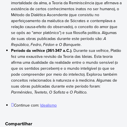
imortalidade da alma, a Teoria da Reminiscência (que afirmava a
existência de certos conhecimentos inatos no ser humano), o
Método da Dialética Ascendente (que consistiu no
aperfeiçoamento da maiêutica de Sócrates e contemplava a
relação causa-efeito do observado), o conceito do amor (que
se opôs ao “amor platônico”) e sua filosofia política. Algumas
de suas obras publicadas durante este período são:
A
República
,
Fedro
,
Fédon
e
O Banquete
.
Período da velhice (361-347 a.C.)
. Durante sua velhice, Platão
fez uma exaustiva revisão da Teoria das Ideias. Esta teoria
afirma uma dualidade da realidade entre o mundo sensível (o
que os sentidos percebem) e o mundo inteligível (o que se
pode compreender por meio do intelecto). Explorou também
conceitos relacionados à natureza e à medicina. Algumas de
suas obras publicadas durante este período foram:
Parmênides
,
Teeteto
,
O Sofista
e
O Político.
Continue com:
Idealismo
Compartilhar