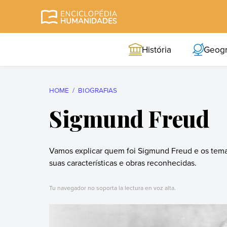
Skip
to
Enciclopédia
A enciclopédia de
content
Humanidades
humanidades mais
História
Geogr
completa e mais
confiável
HOME
BIOGRAFIAS
Sigmund Freud
Vamos explicar quem foi Sigmund Freud e os tema
suas características e obras reconhecidas.
Tu navegador no soporta la lectura en voz alta.