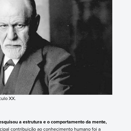
culo XX.
esquisou a estrutura e o comportamento da mente,
ncipal contribuição ao conhecimento humano foi a