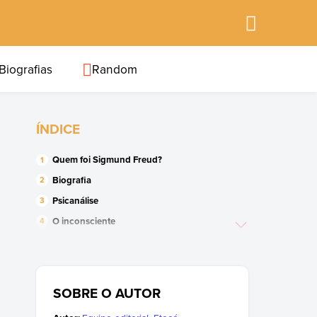
Biografias
Random
ÍNDICE
Quem foi Sigmund Freud?
Biografia
Psicanálise
O inconsciente
Repressão
O Complexo de Édipo
A interpretação dos sonhos
SOBRE O AUTOR
O princípio do prazer