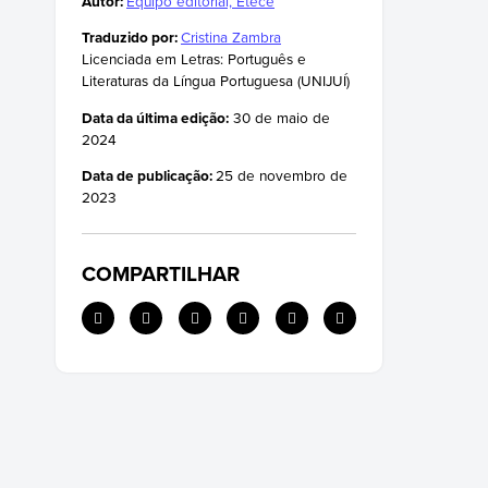
Autor:
Equipo editorial, Etecé
Estruturas da mente
Traduzido por:
Cristina Zambra
Livros
Licenciada em Letras: Português e
Frases
Literaturas da Língua Portuguesa (UNIJUÍ)
Data da última edição:
30 de maio de
2024
Data de publicação:
25 de novembro de
2023
COMPARTILHAR