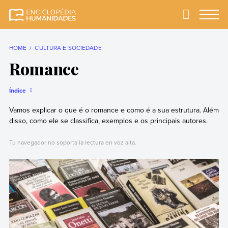
Skip
to
Primary
Menu
Enciclopédia
A enciclopédia de
content
Humanidades
humanidades mais
completa e mais
HOME
CULTURA E SOCIEDADE
confiável
Romance
Índice
Vamos explicar o que é o romance e como é a sua estrutura. Além
disso, como ele se classifica, exemplos e os principais autores.
Tu navegador no soporta la lectura en voz alta.