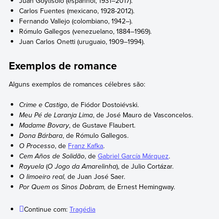
Juan Goytisolo (espanhol, 1931–2017).
Carlos Fuentes (mexicano, 1928-2012).
Fernando Vallejo (colombiano, 1942–).
Rómulo Gallegos (venezuelano, 1884–1969).
Juan Carlos Onetti (uruguaio, 1909–1994).
Exemplos de romance
Alguns exemplos de romances célebres são:
Crime e Castigo
, de Fiódor Dostoiévski.
Meu Pé de Laranja Lima
, de José Mauro de Vasconcelos.
Madame Bovary
, de Gustave Flaubert.
Dona Bárbara
, de Rómulo Gallegos.
O Processo
, de
Franz Kafka
.
Cem Años de Solidão
, de
Gabriel García Márquez
.
Rayuela
(
O Jogo da Amarelinha
), de Julio Cortázar.
O limoeiro real,
de Juan José Saer.
Por Quem os Sinos Dobram,
de Ernest Hemingway.
Continue com:
Tragédia