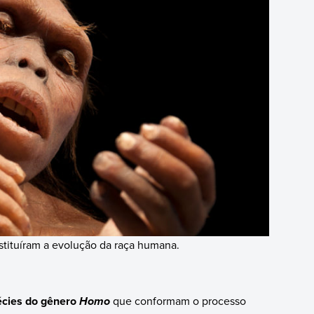
stituíram a evolução da raça humana.
écies do gênero
que conformam o processo
Homo