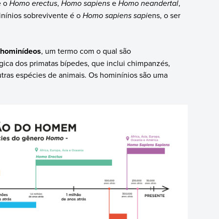
e o
Homo erectus
,
Homo sapiens
e
Homo neandertal
,
inínios sobrevivente é o
Homo sapiens sapi
ens, o ser
s hominídeos
, um termo com o qual são
gica dos primatas bípedes, que inclui chimpanzés,
tras espécies de animais. Os hominínios são uma