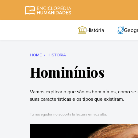
Skip
to
Enciclopédia
A enciclopédia de
content
Humanidades
humanidades mais
História
Geogr
completa e mais
confiável
HOME
HISTÓRIA
Hominínios
Vamos explicar o que são os hominínios, como se 
suas características e os tipos que existiram.
Tu navegador no soporta la lectura en voz alta.