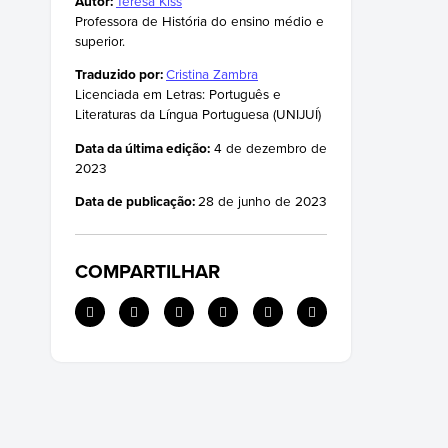
Autor:
Teresa Kiss
O
s
Homo sapien
Professora de História do ensino médio e
superior.
O
Homo neandertal
O
s
Traduzido por:
Cristina Zambra
Homo sapiens sapien
Licenciada em Letras: Português e
Literaturas da Língua Portuguesa (UNIJUÍ)
Data da última edição:
4 de dezembro de
2023
Data de publicação:
28 de junho de 2023
COMPARTILHAR