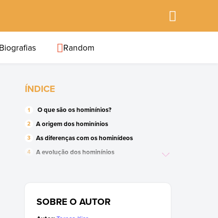
Biografias
Random
ÍNDICE
O que são os hominínios?
A origem dos hominínios
As diferenças com os hominídeos
A evolução dos hominínios
Os
s
Australopitecos afarensi
O
s
Homo hábili
O
Homo erectus
SOBRE O AUTOR
O
Homo ergaster