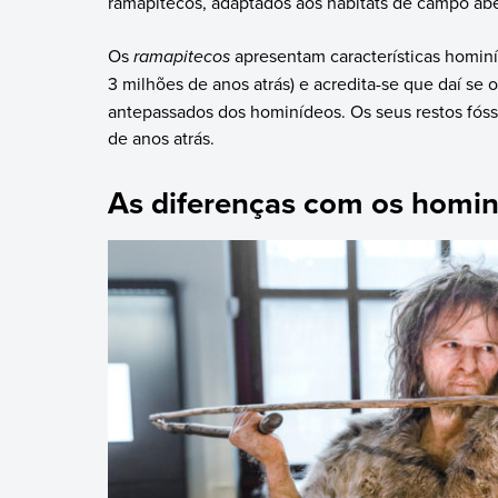
ramapitecos, adaptados aos habitats de campo abe
Os
ramapitecos
apresentam características hominí
3 milhões de anos atrás) e acredita-se que daí se 
antepassados dos hominídeos. Os seus restos fósse
de anos atrás.
As diferenças com os homi