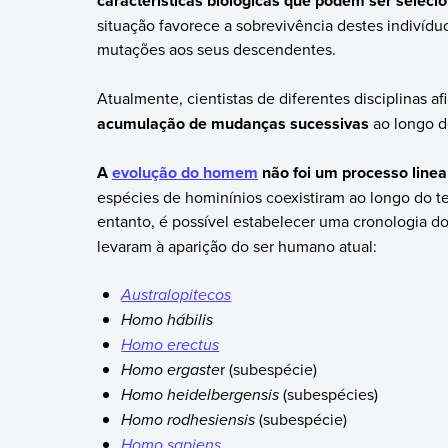
características biológicas que podem ser selec
situação favorece a sobrevivência destes indivídu
mutações aos seus descendentes.
Atualmente, cientistas de diferentes disciplinas 
acumulação de mudanças sucessivas
ao longo d
A
evolução do homem
não foi um processo linea
espécies de hominínios coexistiram ao longo do t
entanto, é possível estabelecer uma cronologia do
levaram à aparição do ser humano atual:
Australopitecos
Homo hábilis
Homo erectus
Homo ergaste
r (subespécie)
Homo heidelbergensis
(subespécies)
Homo rodhesiensis
(subespécie)
Homo sapiens