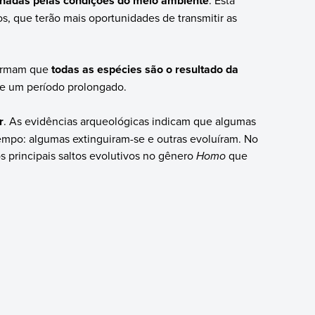
ionadas pelas condições do meio ambiente
. Esta
os, que terão mais oportunidades de transmitir as
afirmam que
todas as espécies são o resultado da
e um período prolongado.
r
. As evidências arqueológicas indicam que algumas
empo: algumas extinguiram-se e outras evoluíram. No
s principais saltos evolutivos no gênero
Homo
que