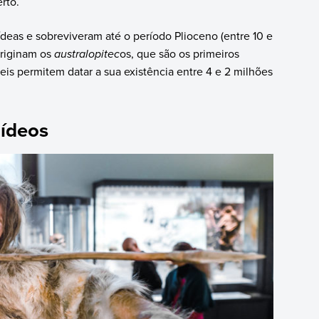
rto.
deas e sobreviveram até o período Plioceno (entre 10 e
originam os
australopitec
os, que são os primeiros
is permitem datar a sua existência entre 4 e 2 milhões
nídeos