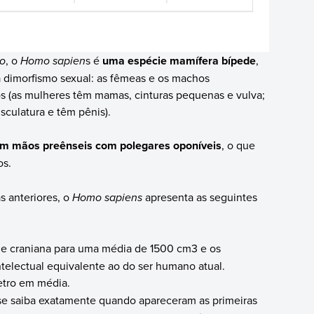
o
, o
Homo sapien
s é
uma espécie mamífera bípede
,
ta dimorfismo sexual: as fêmeas e os machos
os (as mulheres têm mamas, cinturas pequenas e vulva;
culatura e têm pênis).
m mãos preênseis com polegares oponíveis
, o que
os.
s anteriores, o
Homo sapiens
apresenta as seguintes
e craniana para uma média de 1500 cm3 e os
ntelectual equivalente ao do ser humano atual.
etro em média.
se saiba exatamente quando apareceram as primeiras