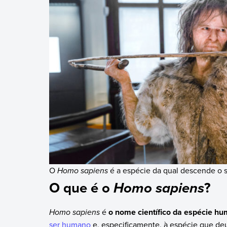
O
Homo sapiens
é a espécie da qual descende o 
O que é o
?
Homo sapiens
Homo sapiens
é
o nome científico da espécie h
ser humano
e, especificamente, à espécie que d