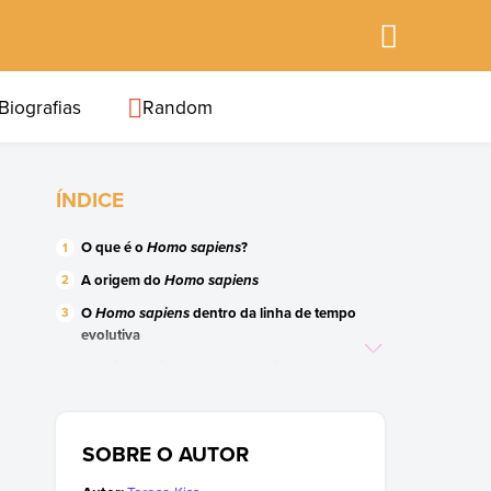
Biografias
Random
ÍNDICE
O que é o
?
Homo sapiens
A origem do
Homo sapiens
O
dentro da linha de tempo
Homo sapiens
evolutiva
O estilo de vida do
Homo sapiens
Debates sobre o
Homo sapiens
A linha de tempo evolutiva do homem
SOBRE O AUTOR