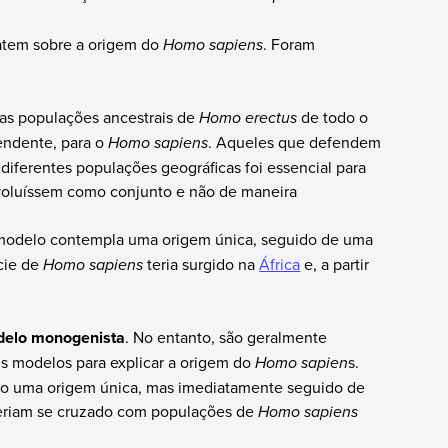
batem sobre a origem do
Homo sapiens
. Foram
 as populações ancestrais de
Homo erectus
de todo o
endente, para o
Homo sapiens
. Aqueles que defendem
diferentes populações geográficas foi essencial para
evoluíssem como conjunto e não de maneira
modelo contempla uma origem única, seguido de uma
cie de
Homo sapiens
teria surgido na
África
e, a partir
odelo monogenista
. No entanto, são geralmente
is modelos para explicar a origem do
Homo sapien
s.
do uma origem única, mas imediatamente seguido de
teriam se cruzado com populações de
Homo sapiens