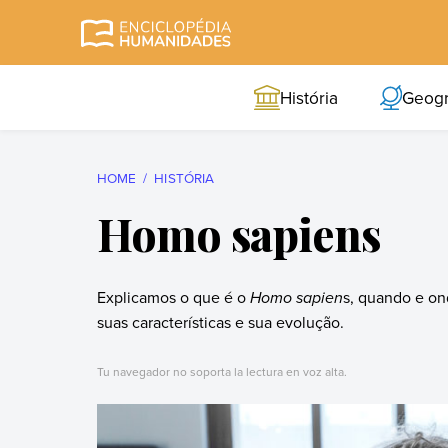
Skip
to
Enciclopédia
A enciclopédia de
content
Humanidades
humanidades mais
História
Geogr
completa e mais
confiável
HOME
HISTÓRIA
Homo sapiens
Explicamos o que é o
Homo sapien
s, quando e ond
suas características e sua evolução.
Tu navegador no soporta la lectura en voz alta.