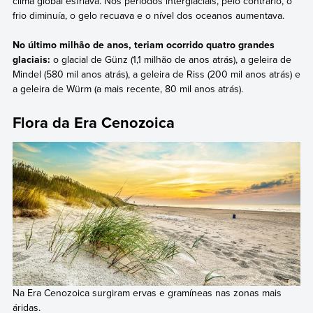
clima global esfriava. Nos períodos interglaciais, pelo contrário, o
frio diminuía, o gelo recuava e o nível dos oceanos aumentava.
No último milhão de anos, teriam ocorrido quatro grandes
glaciais:
o glacial de Günz (1,1 milhão de anos atrás), a geleira de
Mindel (580 mil anos atrás), a geleira de Riss (200 mil anos atrás) e
a geleira de Würm (a mais recente, 80 mil anos atrás).
Flora da Era Cenozoica
Na Era Cenozoica surgiram ervas e gramíneas nas zonas mais
áridas.