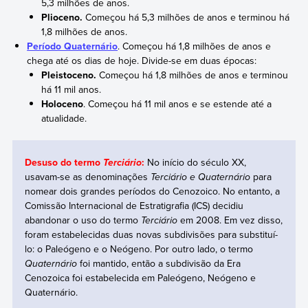
5,3 milhões de anos.
Plioceno.
Começou há 5,3 milhões de anos e terminou há
1,8 milhões de anos.
Período Quaternário
. Começou há 1,8 milhões de anos e
chega até os dias de hoje. Divide-se em duas épocas:
Pleistoceno.
Começou há 1,8 milhões de anos e terminou
há 11 mil anos.
Holoceno
. Começou há 11 mil anos e se estende até a
atualidade.
Desuso do termo
:
No início do século XX,
Terciário
usavam-se as denominações
Terciário e Quaternário
para
nomear dois grandes períodos do Cenozoico. No entanto, a
Comissão Internacional de Estratigrafia (ICS) decidiu
abandonar o uso do termo
Terciário
em 2008. Em vez disso,
foram estabelecidas duas novas subdivisões para substituí-
lo: o Paleógeno e o Neógeno. Por outro lado, o termo
Quaternário
foi mantido, então a subdivisão da Era
Cenozoica foi estabelecida em Paleógeno, Neógeno e
Quaternário.