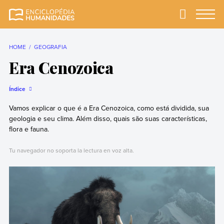
Skip
to
Primary
Menu
Enciclopédia
A enciclopédia de
content
Humanidades
humanidades mais
completa e mais
HOME
GEOGRAFIA
confiável
Era Cenozoica
Índice
Vamos explicar o que é a Era Cenozoica, como está dividida, sua
geologia e seu clima. Além disso, quais são suas características,
flora e fauna.
Tu navegador no soporta la lectura en voz alta.