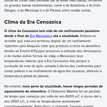
desde as zonas mais elevadas até as áreas mais baixas, formaram-
se grandes bacias sedimentares, como a da Amazônia, a do Indo-
Ganges, a do Mississípi e a do Paraná, entre muitas outras.
Clima da Era Cenozoica
O clima do Cenozoico tem sido de um resfriamento paulatino
desde o final da
Era Mesozóica
até a atualidade
. Embora se
acredite que esta era terminou depois de um resfriamento
repentino pelo bloqueio solar que produziu a cinza na atmosfera
devido ao Evento K-Pg (que provocou a extinção dos dinossauros
e de muitas outras formas de vida), o Mesozoico teve
temperaturas maiores que a Era Cenozoica. Isto porque a
sucessão de eras de gelo, somada à deriva dos continentes para
zonas polares e ao resfriamento da água dos oceanos, diminuiu a
temperatura global do planeta.
No entanto,
mais perto da atualidade, houve longos períodos de
aquecimento da atmosfera.
O Holoceno Máximo foi um período
de tempo que começou por volta do ano 6000 a.C. e durou até o
ano 2500 a.C., e nele as temperaturas aumentaram
consideravelmente. Além disso, o chamado “período quente