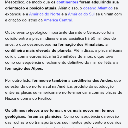
Mesozóico, de modo que
os
continentes
foram adquirindo sua
orientação e posição atuais
. Além disso, o
oceano Atlântico
se
expandiu e a
América do Norte
e a
América do Sul
se uniram com
a criação do istmo da
América Central
.
Outro evento geológico importante durante o Cenozoico foi a
colisão entre a placa indiana e a euroasiática há 50 milhões de
anos, o que desencadeou
na formação dos Himalaias, a
cordilheira mais elevada do planeta.
Além disso, a placa africana
colidiu com a euroasiática há 35 milhões de anos, o que teve
como consequência o fechamento definitivo do mar de Tétis e a
formação dos Alpes.
Por outro lado,
formou-se também a cordilheira dos Andes
, que
se estende de norte a sul na América, produto da subducção
entre as placas sul-americana e norte-americana com as placas de
Nazca e com a do Pacífico.
Os últimos relevos a se formar, e os mais novos em termos
geológicos, foram as planícies.
Como consequência da erosão
das rochas e do transporte dos sedimentos pelo vento e dos rios