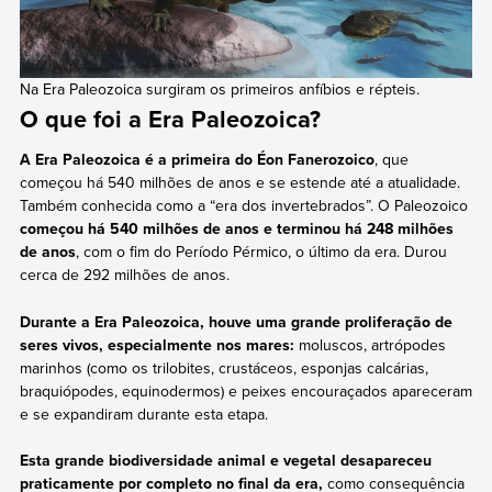
Na Era Paleozoica surgiram os primeiros anfíbios e répteis.
O que foi a Era Paleozoica?
A Era Paleozoica é a primeira do Éon Fanerozoico
, que
começou há 540 milhões de anos e se estende até a atualidade.
Também conhecida como a “era dos invertebrados”. O Paleozoico
começou há 540 milhões de anos e terminou há 248 milhões
de anos
, com o fim do Período Pérmico, o último da era. Durou
cerca de 292 milhões de anos.
Durante a Era Paleozoica, houve uma grande proliferação de
seres vivos, especialmente nos mares:
moluscos, artrópodes
marinhos (como os trilobites, crustáceos, esponjas calcárias,
braquiópodes, equinodermos) e peixes encouraçados apareceram
e se expandiram durante esta etapa.
Esta grande biodiversidade animal e vegetal desapareceu
praticamente por completo no final da era,
como consequência