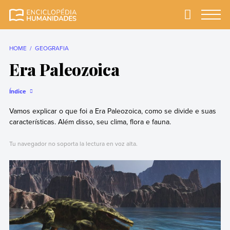
Skip
to
Primary
Menu
Enciclopédia
A enciclopédia de
content
Humanidades
humanidades mais
completa e mais
HOME
GEOGRAFIA
confiável
Era Paleozoica
Índice
Vamos explicar o que foi a Era Paleozoica, como se divide e suas
características. Além disso, seu clima, flora e fauna.
Tu navegador no soporta la lectura en voz alta.