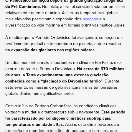
O Paleozoico começou depois da grande glaciação criogênica
do Pré-Cambriano.
No início, a era foi caracterizada por um clima
relativamente quente e úmido. Assim, as temperaturas globais
mais elevadas permitiram a expansão dos
oceanos
e a
diversificação da vida marinha em formas primitivas multicelulares.
À medida que o Período Ordovícico foi avançando, começou um
resfriamento gradual da temperatura do planeta, o que resultou
na expansão dos glaciares nas regiões polares
.
Um dos momentos mais importantes no clima da Era Paleozoica
ocorreu durante o Período Devoniano.
Há cerca de 370 milhões
de anos, a Terra experimentou uma extensa glaciação
conhecida como a “glaciação do Devoniano tardio”
. Durante
este evento, as massas de gelo avançaram e as temperaturas
globais diminuíram significativamente.
Com o início do Período Carbonífero, as condições climáticas
voltaram a mudar e a temperatura subiu novamente.
Este período
foi caracterizado por condições climáticas subtropicais,
temperaturas e umidade altas.
Assim, este clima favoreceu a
formação de grandes extensões de bosques e florestas, que