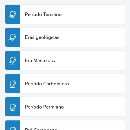
https://humanidades.com/br/era-paleozoica/. Acesso em:
29 de julho de 2026.
Período Terciário
Copiar citação
Eras geológicas
Era Mesozoica
Período Carbonífero
Período Permiano
Pré-Cambriano