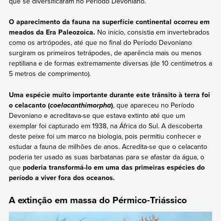
que se diversificaram no Período Devoniano.
O aparecimento da fauna na superfície continental ocorreu em
meados da Era Paleozoica.
No início, consistia em invertebrados
como os artrópodes, até que no final do Período Devoniano
surgiram os primeiros tetrápodes, de aparência mais ou menos
reptiliana e de formas extremamente diversas (de 10 centímetros a
5 metros de comprimento).
Uma espécie muito importante durante este trânsito à terra foi
o celacanto (
)
, que apareceu no Período
coelacanthimorpha
Devoniano e acreditava-se que estava extinto até que um
exemplar foi capturado em 1938, na África do Sul. A descoberta
deste peixe foi um marco na biologia, pois permitiu conhecer e
estudar a fauna de milhões de anos. Acredita-se que o celacanto
poderia ter usado as suas barbatanas para se afastar da água, o
que
poderia transformá-lo em uma das primeiras espécies do
período a viver fora dos oceanos.
A extinção em massa do Pérmico-Triássico