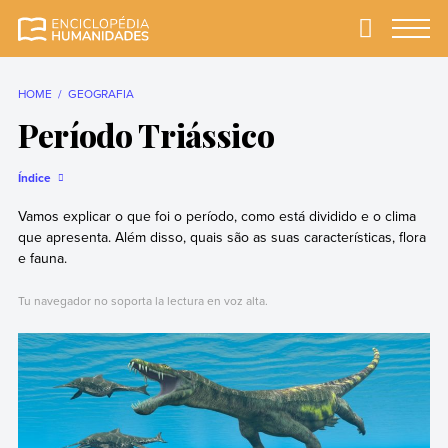
Skip
to
Primary
Menu
Enciclopédia
A enciclopédia de
content
Humanidades
humanidades mais
completa e mais
HOME
GEOGRAFIA
confiável
Período Triássico
Índice
Vamos explicar o que foi o período, como está dividido e o clima
que apresenta. Além disso, quais são as suas características, flora
e fauna.
Tu navegador no soporta la lectura en voz alta.