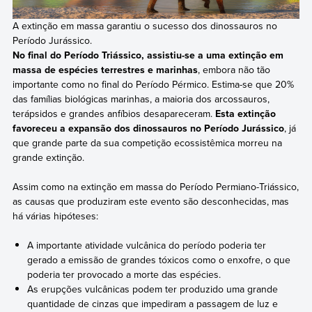
A extinção em massa garantiu o sucesso dos dinossauros no
Período Jurássico.
No final do Período Triássico, assistiu-se a uma extinção em
massa de espécies terrestres e marinhas
, embora não tão
importante como no final do Período Pérmico. Estima-se que 20%
das famílias biológicas marinhas, a maioria dos arcossauros,
terápsidos e grandes anfíbios desapareceram.
Esta extinção
favoreceu a expansão dos dinossauros no Período Jurássico
, já
que grande parte da sua competição ecossistêmica morreu na
grande extinção.
Assim como na extinção em massa do Período Permiano-Triássico,
as causas que produziram este evento são desconhecidas, mas
há várias hipóteses:
A importante atividade vulcânica do período poderia ter
gerado a emissão de grandes tóxicos como o enxofre, o que
poderia ter provocado a morte das espécies.
As erupções vulcânicas podem ter produzido uma grande
quantidade de cinzas que impediram a passagem de luz e