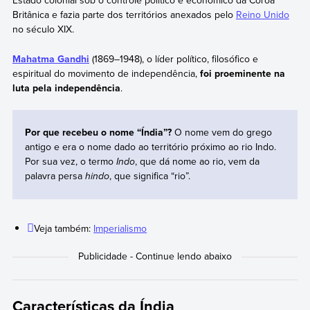
Estado colonial sob o controle político e econômico da Coroa
Britânica e fazia parte dos territórios anexados pelo
Reino Unido
no século XIX.
Mahatma Gandhi
(1869–1948), o líder político, filosófico e
espiritual do movimento de independência,
foi proeminente na
luta pela independência
.
Por que recebeu o nome “Índia”?
O nome vem do grego
antigo e era o nome dado ao território próximo ao rio Indo.
Por sua vez, o termo
Indo
, que dá nome ao rio, vem da
palavra persa
hindo
, que significa “rio”.
Veja também:
Imperialismo
Características da Índia