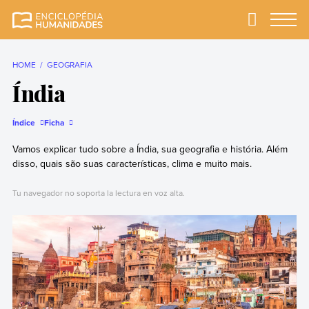
Skip
to
Primary
Menu
Enciclopédia
A enciclopédia de
content
Humanidades
humanidades mais
completa e mais
HOME
GEOGRAFIA
confiável
Índia
Índice
Ficha
Vamos explicar tudo sobre a Índia, sua geografia e história. Além
disso, quais são suas características, clima e muito mais.
Tu navegador no soporta la lectura en voz alta.