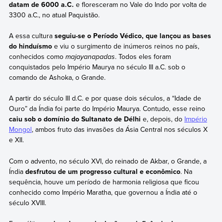
datam de 6000 a.C.
e floresceram no Vale do Indo por volta de
3300 a.C., no atual Paquistão.
A essa cultura
seguiu-se o Período Védico, que lançou as bases
do hinduísmo
e viu o surgimento de inúmeros reinos no país,
conhecidos como
majayanapadas
. Todos eles foram
conquistados pelo Império Maurya no século III a.C. sob o
comando de Ashoka, o Grande.
A partir do século III d.C. e por quase dois séculos, a “Idade de
Ouro” da Índia foi parte do Império Maurya. Contudo, esse reino
caiu sob o domínio do Sultanato de Délhi
e, depois, do
Império
Mongol
, ambos fruto das invasões da Ásia Central nos séculos X
e XII.
Com o advento, no século XVI, do reinado de Akbar, o Grande, a
Índia
desfrutou de um progresso cultural e econômico
. Na
sequência, houve um período de harmonia religiosa que ficou
conhecido como Império Maratha, que governou a Índia até o
século XVIII.