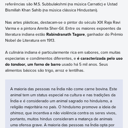
referências são M.S. Subbulakshmi (na música Carnatic) e Ustad
Bismillah Khan Sahib (na música clássica Hindustani).
Nas artes plásticas, destacam-se o pintor do século XIX Raja Ravi
Varma e a pintora Amrita Sher-Gil. Entre os maiores expoentes da
literatura indiana estão
Rabindranath Tagore
, ganhador do Prêmio
Nobel de Literatura em 1913.
A culinária indiana é particularmente rica em sabores, com muitas
especiarias e condimentos diferentes, e
é caracterizada pelo uso
do
, um forno de barro
usado há 5 mil anos. Seus
tandoor
alimentos básicos são trigo, arroz e lentilhas.
A maioria das pessoas na Índia não come carne bovina. Este
animal tem um status especial na cultura e nas tradições da
Índia e é considerado um animal sagrado no hinduísmo, a
religião majoritária no país. O hinduísmo promove a ideia de
ahimsa
, que incentiva a não violência contra os seres vivos,
portanto, muitos hindus consideram a matança de animais
uma ofensa grave. A maioria das pessoas na Índia opta por