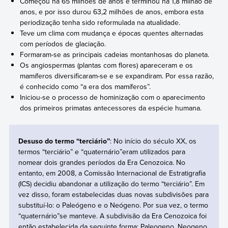
Começou há 65 milhões de anos e terminou há 1,8 milhão de
anos, e por isso durou 63,2 milhões de anos, embora esta
periodização tenha sido reformulada na atualidade.
Teve um clima com mudança e épocas quentes alternadas
com períodos de glaciação.
Formaram-se as principais cadeias montanhosas do planeta.
Os angiospermas (plantas com flores) apareceram e os
mamíferos diversificaram-se e se expandiram. Por essa razão,
é conhecido como “a era dos mamíferos”.
Iniciou-se o processo de hominização com o aparecimento
dos primeiros primatas antecessores da espécie humana.
Desuso do termo “terciário”
: No início do século XX, os
termos “terciário” e “quaternário”eram utilizados para
nomear dois grandes períodos da Era Cenozoica. No
entanto, em 2008, a Comissão Internacional de Estratigrafia
(ICS) decidiu abandonar a utilização do termo “terciário”. Em
vez disso, foram estabelecidas duas novas subdivisões para
substituí-lo: o Paleógeno e o Neógeno. Por sua vez, o termo
“quaternário”se manteve. A subdivisão da Era Cenozoica foi
então estabelecida da seguinte forma: Paleogeno, Neogeno