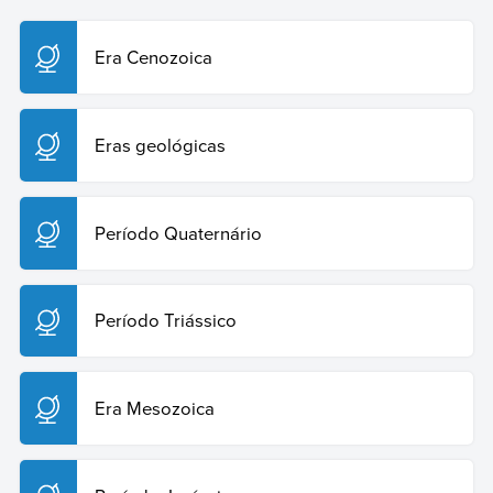
https://humanidades.com/br/periodo-terciario/. Acesso
em: 29 de julho de 2026.
Era Cenozoica
Copiar citação
Eras geológicas
Período Quaternário
Período Triássico
Era Mesozoica