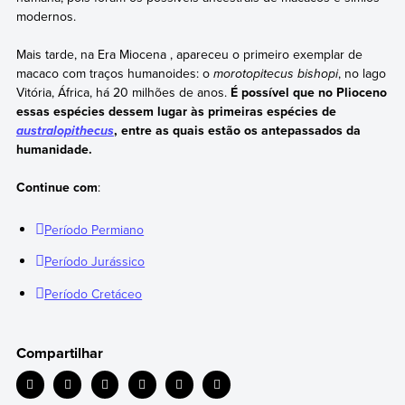
modernos.
Mais tarde, na Era Miocena , apareceu o primeiro exemplar de
macaco com traços humanoides: o
morotopitecus bishopi
, no lago
Vitória, África, há 20 milhões de anos.
É possível que no Plioceno
essas espécies dessem lugar às primeiras espécies de
, entre as quais estão os antepassados da
australopithecus
humanidade.
Continue com
:
Período Permiano
Período Jurássico
Período Cretáceo
Compartilhar