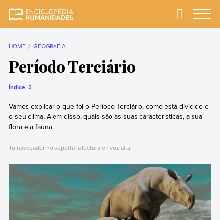
Skip
to
Primary
Menu
Enciclopédia
A enciclopédia de
content
Humanidades
humanidades mais
completa e mais
HOME
GEOGRAFIA
confiável
Período Terciário
Índice
Vamos explicar o que foi o Período Terciário, como está dividido e
o seu clima. Além disso, quais são as suas características, a sua
flora e a fauna.
Tu navegador no soporta la lectura en voz alta.