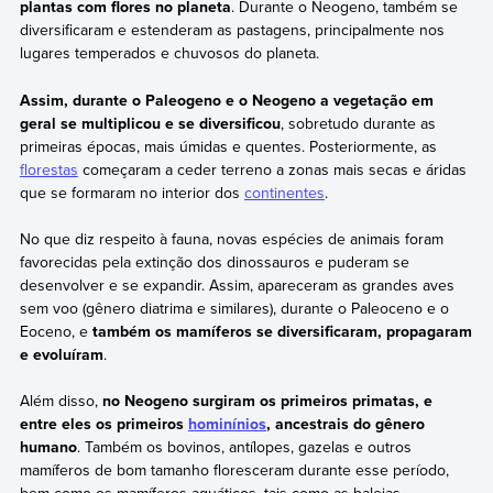
plantas com flores no planeta
. Durante o Neogeno, também se
diversificaram e estenderam as pastagens, principalmente nos
lugares temperados e chuvosos do planeta.
Assim, durante o Paleogeno e o Neogeno a vegetação em
geral se multiplicou e se diversificou
, sobretudo durante as
primeiras épocas, mais úmidas e quentes. Posteriormente, as
florestas
começaram a ceder terreno a zonas mais secas e áridas
que se formaram no interior dos
continentes
.
No que diz respeito à fauna, novas espécies de animais foram
favorecidas pela extinção dos dinossauros e puderam se
desenvolver e se expandir. Assim, apareceram as grandes aves
sem voo (gênero diatrima e similares), durante o Paleoceno e o
Eoceno, e
também os mamíferos se diversificaram, propagaram
e evoluíram
.
Além disso,
no Neogeno surgiram os primeiros primatas, e
entre eles os primeiros
hominínios
, ancestrais do gênero
humano
. Também os bovinos, antílopes, gazelas e outros
mamíferos de bom tamanho floresceram durante esse período,