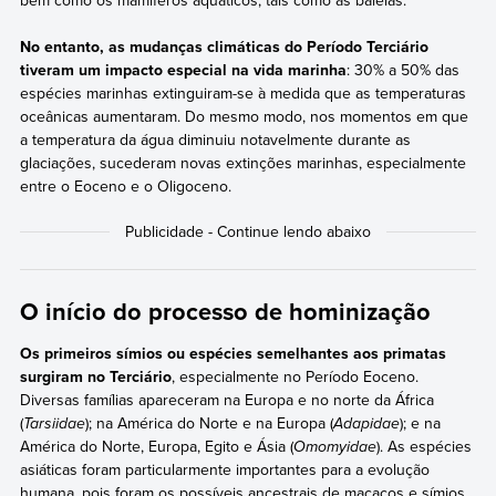
bem como os mamíferos aquáticos, tais como as baleias.
No entanto, as mudanças climáticas do Período Terciário
tiveram um impacto especial na vida marinha
: 30% a 50% das
espécies marinhas extinguiram-se à medida que as temperaturas
oceânicas aumentaram. Do mesmo modo, nos momentos em que
a temperatura da água diminuiu notavelmente durante as
glaciações, sucederam novas extinções marinhas, especialmente
entre o Eoceno e o Oligoceno.
O início do processo de hominização
Os primeiros símios ou espécies semelhantes aos primatas
surgiram no Terciário
, especialmente no Período Eoceno.
Diversas famílias apareceram na Europa e no norte da África
(
Tarsiidae
); na América do Norte e na Europa (
Adapidae
); e na
América do Norte, Europa, Egito e Ásia (
Omomyidae
). As espécies
asiáticas foram particularmente importantes para a evolução
humana, pois foram os possíveis ancestrais de macacos e símios