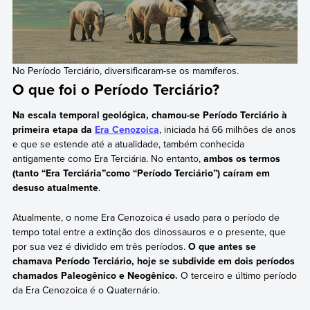
No Período Terciário, diversificaram-se os mamíferos.
O que foi o Período Terciário?
Na escala temporal geológica, chamou-se Período Terciário à
primeira etapa da
Era Cenozoica
, iniciada há 66 milhões de anos
e que se estende até a atualidade, também conhecida
antigamente como Era Terciária. No entanto,
ambos os termos
(tanto “Era Terciária”como “Período Terciário”) caíram em
desuso atualmente
.
Atualmente, o nome Era Cenozoica é usado para o período de
tempo total entre a extinção dos dinossauros e o presente, que
por sua vez é dividido em três períodos.
O que antes se
chamava Período Terciário, hoje se subdivide em dois períodos
chamados Paleogênico e Neogênico.
O terceiro e último período
da Era Cenozoica é o Quaternário.