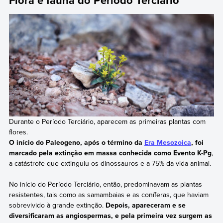
Flora e fauna do Período Terciário
Durante o Período Terciário, aparecem as primeiras plantas com
flores.
O início do Paleogeno, após o término da
Era Mesozoica
, foi
marcado pela extinção em massa conhecida como Evento K-Pg
,
a catástrofe que extinguiu os dinossauros e a 75% da vida animal.
No início do Período Terciário, então, predominavam as plantas
resistentes, tais como as samambaias e as coníferas, que haviam
sobrevivido à grande extinção.
Depois, apareceram e se
diversificaram as angiospermas, e pela primeira vez surgem as