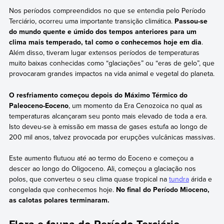
Nos períodos compreendidos no que se entendia pelo Período
Terciário, ocorreu uma importante transição climática.
Passou-se
do mundo quente e úmido dos tempos anteriores para um
clima mais temperado, tal como o conhecemos hoje em dia
.
Além disso, tiveram lugar extensos períodos de temperaturas
muito baixas conhecidas como “glaciações” ou “eras de gelo”, que
provocaram grandes impactos na vida animal e vegetal do planeta.
O resfriamento começou depois do Máximo Térmico do
Paleoceno-Eoceno
, um momento da Era Cenozoica no qual as
temperaturas alcançaram seu ponto mais elevado de toda a era.
Isto deveu-se à emissão em massa de gases estufa ao longo de
200 mil anos, talvez provocada por erupções vulcânicas massivas.
Este aumento flutuou até ao termo do Eoceno e começou a
descer ao longo do Oligoceno. Ali, começou a glaciação nos
polos, que converteu o seu clima quase tropical na
tundra
árida e
congelada que conhecemos hoje.
No final do Período Mioceno,
as calotas polares terminaram.