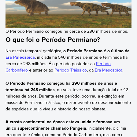
O Período Permiano começou há cerca de 290 milhões de anos.
O que foi o Período Permiano?
Na escala temporal geológica,
o Período Permiano é o último da
Era Paleozoica
, iniciada há 540 milhões de anos e terminada há
cerca de 248 milhões. É o período posterior ao
Período
Carbonífero
e anterior ao
Período Triássico
, da
Era Mesozoica
.
O Período Permiano começou há 290 milhões de anos e
terminou há 248 milhões
, ou seja, teve uma duração total de 42
milhões de anos. Durante este período, ocorreu a extinção em
massa do Permiano-Triássico, o maior evento de desaparecimento
de espécies que já viveu a história do nosso planeta.
A crosta continental na época estava unida e formava um
único supercontinente chamado Pangeia
. Inicialmente, o clima
era quente e úmido, como no Período Carbonífero, mas com o