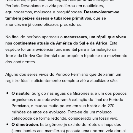
Período Devoniano e a vida proliferou em nautiloides,
equinodermos, moluscos e braquiópodes.
Desenvolveram-se
também peixes ósseos e tubarões primitivos
, que se
anunciavam já como eficazes predadores.
No final do período apareceu o
mesossauro, um réptil que viveu
nos continentes atuais da América do Sul e da África
. Esta
espécie foi uma evidência fundamental para a formulação da
Teoria da Deriva Continental que propôs a hipótese do movimento
dos continentes.
Alguns dos seres vivos do Período Permiano que deixaram um
registro fóssil suficientemente completo até a atualidade são:
O náutilo.
Surgido nas águas da Micronésia, é um dos poucos
organismos que sobreviveram à extinção do final do Período
Permiano, e mudou muito pouco em sua história de 270
milhões de anos de evolução. Trata-se de um molusco
cefalópode de forma redonda, considerado um fóssil vivo.
O dimetrodon
. Este gênero já extinto de répteis sinápsidos
(semelhantes aos mamíferos) possuía uma enorme vela dorsal