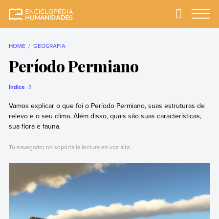
Skip
to
Primary
Menu
Enciclopédia
A enciclopédia de
content
Humanidades
humanidades mais
completa e mais
HOME
GEOGRAFIA
confiável
Período Permiano
Índice
Vamos explicar o que foi o Período Permiano, suas estruturas de
relevo e o seu clima. Além disso, quais são suas características,
sua flora e fauna.
Tu navegador no soporta la lectura en voz alta.