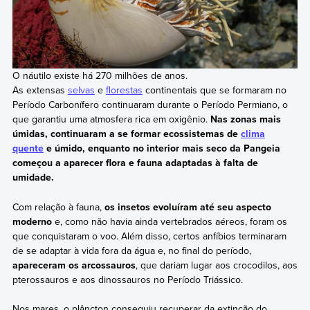
O náutilo existe há 270 milhões de anos.
As extensas
selvas
e
florestas
continentais que se formaram no
Período Carbonífero continuaram durante o Período Permiano, o
que garantiu uma atmosfera rica em oxigênio.
Nas zonas mais
úmidas, continuaram a se formar ecossistemas de
clima
quente
e úmido, enquanto no interior mais seco da Pangeia
começou a aparecer flora e fauna adaptadas à falta de
umidade.
Com relação à fauna,
os insetos evoluíram até seu aspecto
moderno
e, como não havia ainda vertebrados aéreos, foram os
que conquistaram o voo. Além disso, certos anfíbios terminaram
de se adaptar à vida fora da água e, no final do período,
apareceram os arcossauros
, que dariam lugar aos crocodilos, aos
pterossauros e aos dinossauros no Período Triássico.
Nos mares, o plâncton conseguiu recuperar da extinção do