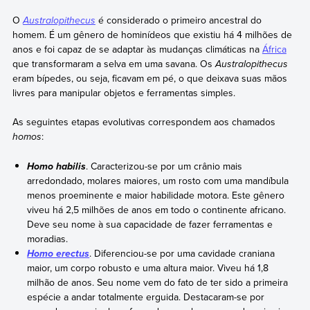
O
Australopithecus
é considerado o primeiro ancestral do
homem. É um gênero de hominídeos que existiu há 4 milhões de
anos e foi capaz de se adaptar às mudanças climáticas na
África
que transformaram a selva em uma savana. Os
Australopithecus
eram bípedes, ou seja, ficavam em pé, o que deixava suas mãos
livres para manipular objetos e ferramentas simples.
As seguintes etapas evolutivas correspondem aos chamados
homos
:
. Caracterizou-se por um crânio mais
Homo habilis
arredondado, molares maiores, um rosto com uma mandíbula
menos proeminente e maior habilidade motora. Este gênero
viveu há 2,5 milhões de anos em todo o continente africano.
Deve seu nome à sua capacidade de fazer ferramentas e
moradias.
. Diferenciou-se por uma cavidade craniana
Homo erectus
maior, um corpo robusto e uma altura maior. Viveu há 1,8
milhão de anos. Seu nome vem do fato de ter sido a primeira
espécie a andar totalmente erguida. Destacaram-se por