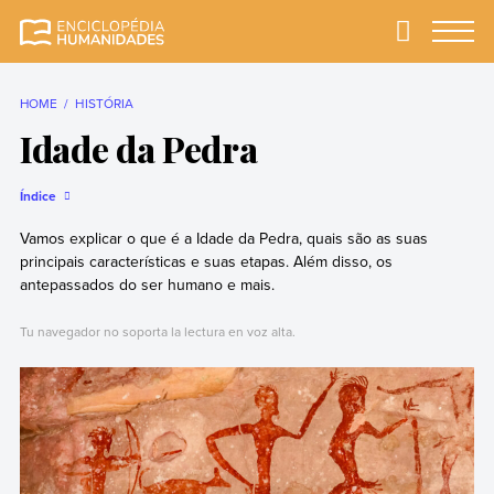
Skip
to
Primary
Menu
Enciclopédia
A enciclopédia de
content
Humanidades
humanidades mais
completa e mais
HOME
HISTÓRIA
confiável
Idade da Pedra
Índice
Vamos explicar o que é a Idade da Pedra, quais são as suas
principais características e suas etapas. Além disso, os
antepassados do ser humano e mais.
Tu navegador no soporta la lectura en voz alta.