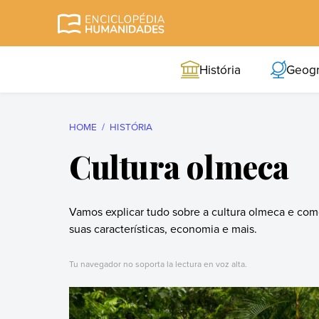
Skip
to
Enciclopédia
A enciclopédia de
content
Humanidades
humanidades mais
História
Geogr
completa e mais
confiável
HOME
HISTÓRIA
Cultura olmeca
Vamos explicar tudo sobre a cultura olmeca e como 
suas características, economia e mais.
Tu navegador no soporta la lectura en voz alta.