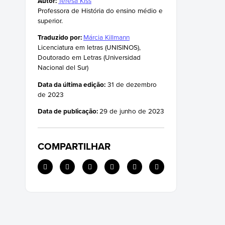
Autor:
Teresa Kiss
Professora de História do ensino médio e
Contribuições da cultura olmeca
superior.
O declínio dos olmecas
Traduzido por:
Márcia Killmann
Licenciatura em letras (UNISINOS),
Doutorado em Letras (Universidad
Nacional del Sur)
Data da última edição:
31 de dezembro
de 2023
Data de publicação:
29 de junho de 2023
COMPARTILHAR