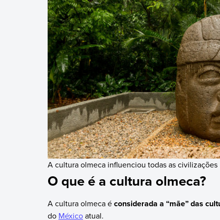
A cultura olmeca influenciou todas as civilizaçõe
O que é a cultura olmeca?
A cultura olmeca é
considerada a “mãe” das cul
do
México
atual.