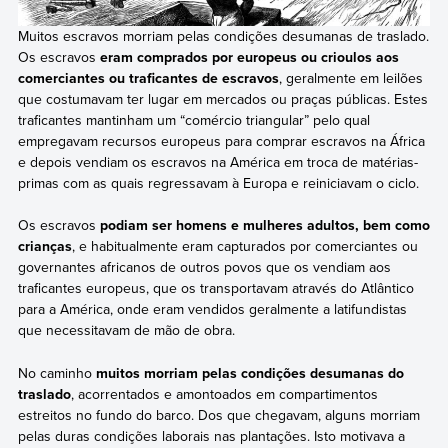
Muitos escravos morriam pelas condições desumanas de traslado.
Os escravos
eram comprados por europeus ou crioulos aos
comerciantes ou traficantes de escravos
, geralmente em leilões
que costumavam ter lugar em mercados ou praças públicas. Estes
traficantes mantinham um “comércio triangular” pelo qual
empregavam recursos europeus para comprar escravos na África
e depois vendiam os escravos na América em troca de matérias-
primas com as quais regressavam à Europa e reiniciavam o ciclo.
Os escravos
podiam ser homens e mulheres adultos, bem como
crianças
, e habitualmente eram capturados por comerciantes ou
governantes africanos de outros povos que os vendiam aos
traficantes europeus, que os transportavam através do Atlântico
para a América, onde eram vendidos geralmente a latifundistas
que necessitavam de mão de obra.
No caminho
muitos morriam pelas condições desumanas do
traslado
, acorrentados e amontoados em compartimentos
estreitos no fundo do barco. Dos que chegavam, alguns morriam
pelas duras condições laborais nas plantações. Isto motivava a