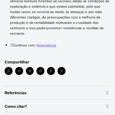
oferecia nenhum incentivo ao escravo, dadas as condições de
exploração e violência a que estava submetido, pelo que
muitas vezes se recorria ao medo, às ameaças e aos mais
diferentes castigos. As preocupações com a melhoria da
produção e da rentabilidade motivaram a crueldade dos
senhores e isso podia promover resistências e revoltas de
escravos.
Continue com:
Imperialismo
Compartilhar
Referências
Como citar?
Todas as informações que oferecemos são respaldadas por
fontes bibliográficas autorizadas e atualizadas, o que garante