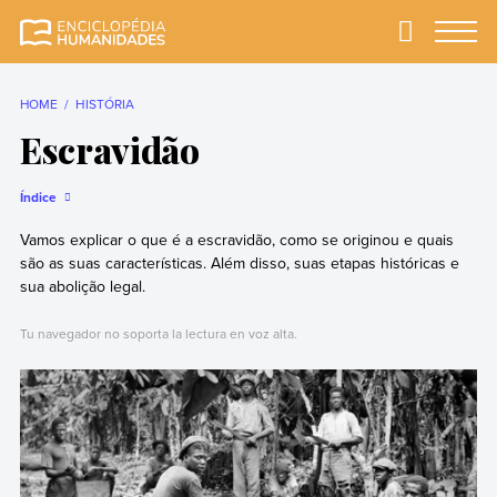
Skip
to
Primary
Menu
Enciclopédia
A enciclopédia de
content
Humanidades
humanidades mais
completa e mais
HOME
HISTÓRIA
confiável
Escravidão
Índice
Vamos explicar o que é a escravidão, como se originou e quais
são as suas características. Além disso, suas etapas históricas e
sua abolição legal.
Tu navegador no soporta la lectura en voz alta.