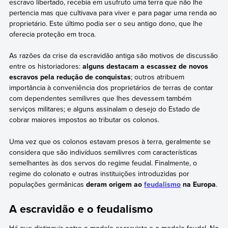
escravo libertado, recebia em usufruto uma terra que não lhe
pertencia mas que cultivava para viver e para pagar uma renda ao
proprietário. Este último podia ser o seu antigo dono, que lhe
oferecia proteção em troca.
As razões da crise da escravidão antiga são motivos de discussão
entre os historiadores:
alguns destacam a escassez de novos
escravos pela redução de conquistas
; outros atribuem
importância à conveniência dos proprietários de terras de contar
com dependentes semilivres que lhes devessem também
serviços militares; e alguns assinalam o desejo do Estado de
cobrar maiores impostos ao tributar os colonos.
Uma vez que os colonos estavam presos à terra, geralmente se
considera que são indivíduos semilivres com características
semelhantes às dos servos do regime feudal. Finalmente, o
regime do colonato e outras instituições introduzidas por
populações germânicas
deram origem ao
feudalismo
na Europa
.
A escravidão e o feudalismo
Há que distinguir entre o modelo escravista e o modelo feudal. No