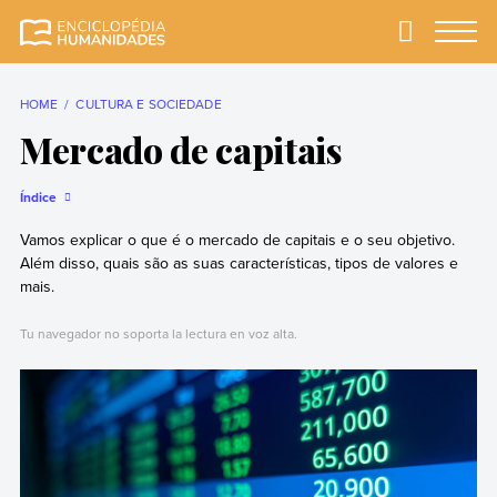
Skip
to
Primary
Menu
Enciclopédia
A enciclopédia de
content
Humanidades
humanidades mais
completa e mais
HOME
CULTURA E SOCIEDADE
confiável
Mercado de capitais
Índice
Vamos explicar o que é o mercado de capitais e o seu objetivo.
Além disso, quais são as suas características, tipos de valores e
mais.
Tu navegador no soporta la lectura en voz alta.