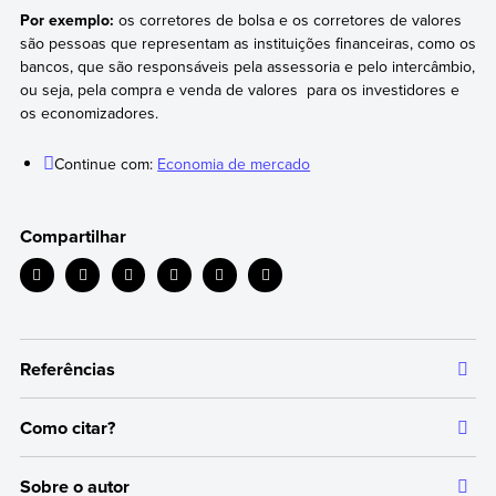
Por exemplo:
os corretores de bolsa e os corretores de valores
são pessoas que representam as instituições financeiras, como os
bancos, que são responsáveis pela assessoria e pelo intercâmbio,
ou seja, pela compra e venda de valores para os investidores e
os economizadores.
Continue com:
Economia de mercado
Compartilhar
Referências
Como citar?
Todas as informações que oferecemos são respaldadas por
fontes bibliográficas autorizadas e atualizadas, o que garante
Citar a fonte original da qual extraímos as informações serve para
um conteúdo confiável e alinhado com os nossos princípios
Sobre o autor
dar crédito aos respectivos autores e evitar cometer plágio. Além