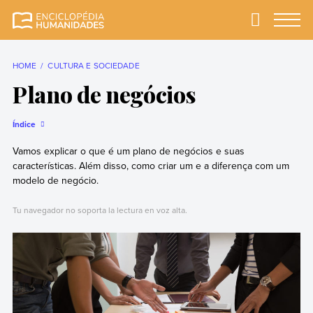
Skip
to
Primary
Menu
Enciclopédia
A enciclopédia de
content
Humanidades
humanidades mais
completa e mais
HOME
CULTURA E SOCIEDADE
confiável
Plano de negócios
Índice
Vamos explicar o que é um plano de negócios e suas
características. Além disso, como criar um e a diferença com um
modelo de negócio.
Tu navegador no soporta la lectura en voz alta.