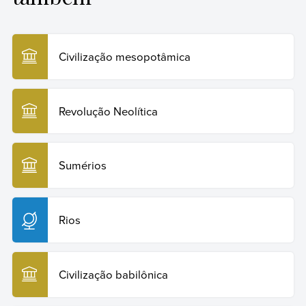
Humanidades
, 2024. Disponível em:
https://humanidades.com/br/mesopotamia/. Acesso em:
29 de julho de 2026.
Civilização mesopotâmica
Copiar citação
Revolução Neolítica
Sumérios
Rios
Civilização babilônica