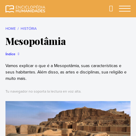
Skip
to
Primary
Menu
Enciclopédia
A enciclopédia de
content
Humanidades
humanidades mais
completa e mais
HOME
HISTÓRIA
confiável
Mesopotâmia
Índice
Vamos explicar o que é a Mesopotâmia, suas características e
seus habitantes. Além disso, as artes e disciplinas, sua religião e
muito mais.
Tu navegador no soporta la lectura en voz alta.