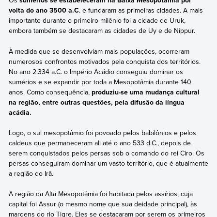
Os
sumérios se estabeleceram na Baixa Mesopotâmia por
volta do ano 3500 a.C
. e fundaram as primeiras cidades. A mais
importante durante o primeiro milênio foi a cidade de Uruk,
embora também se destacaram as cidades de Uy e de Nippur.
À medida que se desenvolviam mais populações, ocorreram
numerosos confrontos motivados pela conquista dos territórios.
No ano 2.334 a.C. o Império Acádio conseguiu dominar os
sumérios e se expandir por toda a Mesopotâmia durante 140
anos. Como consequência,
produziu-se uma mudança cultural
na região, entre outras questões, pela difusão da língua
acádia.
Logo, o sul mesopotâmio foi povoado pelos babilônios e pelos
caldeus que permaneceram ali até o ano 533 d.C., depois de
serem conquistados pelos persas sob o comando do rei Ciro. Os
persas conseguiram dominar um vasto território, que é atualmente
a região do Irã.
A região da Alta Mesopotâmia foi habitada pelos assírios, cuja
capital foi Assur (o mesmo nome que sua deidade principal), às
margens do rio Tigre. Eles se destacaram por serem os primeiros