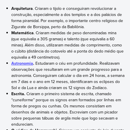
Arquitetura
. Criaram o tijolo e conseguiram revolucionar a
construção, especialmente a dos templos e a dos palácios de
forma piramidal. Por exemplo, o importante centro religioso de
Zigurate de Borsippa, perto da Babilônia.
Matemática
. Criaram medidas de peso denominadas mina
(que equivalia a 305 gramas) e talento (que equivalia a 60
minas). Além disso, utilizaram medidas de comprimento, como
o cúbito (distância do cotovelo até a ponta do dedo médio que
equivalia a 49 centímetros).
Astronomia
.
Estudaram o céu em profundidade. Realizavam
observações que resultaram em um grande progresso para a
astronomia. Conseguiram calcular o dia em 24 horas, a semana
em 7 dias e o ano em 12 meses, identificaram os eclipses do
Sol e da Lua e ainda criaram os 12 signos do Zodíaco.
Escrita.
Criaram o primeiro sistema de escrita, chamado
“cuneiforme” porque os signos eram formados por linhas em
forma de pregos ou cunhas. Os mesmos consistiam em
desenhos de animais e objetos. Escreviam com um picador
sobre pequenas tábuas de argila mole que logo secavam e
endureciam.