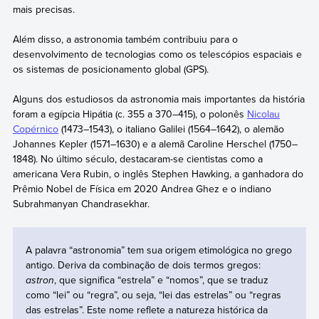
mais precisas.
Além disso, a astronomia também contribuiu para o
desenvolvimento de tecnologias como os telescópios espaciais e
os sistemas de posicionamento global (GPS).
Alguns dos estudiosos da astronomia mais importantes da história
foram a egípcia Hipátia (c. 355 a 370–415), o polonês
Nicolau
Copérnico
(1473–1543), o italiano Galilei (1564–1642), o alemão
Johannes Kepler (1571–1630) e a alemã Caroline Herschel (1750–
1848). No último século, destacaram-se cientistas como a
americana Vera Rubin, o inglês Stephen Hawking, a ganhadora do
Prêmio Nobel de Física em 2020 Andrea Ghez e o indiano
Subrahmanyan Chandrasekhar.
A palavra “astronomia” tem sua origem etimológica no grego
antigo. Deriva da combinação de dois termos gregos:
astron
, que significa “estrela” e “nomos”, que se traduz
como “lei” ou “regra”, ou seja, “lei das estrelas” ou “regras
das estrelas”. Este nome reflete a natureza histórica da