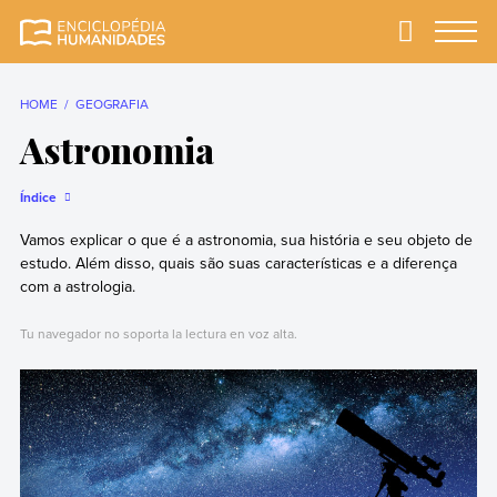
Skip
to
Primary
Menu
Enciclopédia
A enciclopédia de
content
Humanidades
humanidades mais
completa e mais
HOME
GEOGRAFIA
confiável
Astronomia
Índice
Vamos explicar o que é a astronomia, sua história e seu objeto de
estudo. Além disso, quais são suas características e a diferença
com a astrologia.
Tu navegador no soporta la lectura en voz alta.