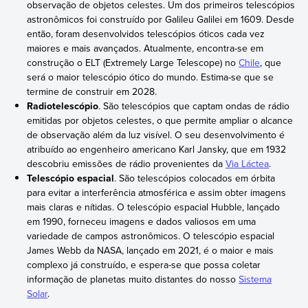
observação de objetos celestes. Um dos primeiros telescópios
astronômicos foi construído por Galileu Galilei em 1609. Desde
então, foram desenvolvidos telescópios óticos cada vez
maiores e mais avançados. Atualmente, encontra-se em
construção o ELT (Extremely Large Telescope) no
Chile
, que
será o maior telescópio ótico do mundo. Estima-se que se
termine de construir em 2028.
Radiotelescópio
. São telescópios que captam ondas de rádio
emitidas por objetos celestes, o que permite ampliar o alcance
de observação além da luz visível. O seu desenvolvimento é
atribuído ao engenheiro americano Karl Jansky, que em 1932
descobriu emissões de rádio provenientes da
Via Láctea
.
Telescópio espacial
. São telescópios colocados em órbita
para evitar a interferência atmosférica e assim obter imagens
mais claras e nítidas. O telescópio espacial Hubble, lançado
em 1990, forneceu imagens e dados valiosos em uma
variedade de campos astronômicos. O telescópio espacial
James Webb da NASA, lançado em 2021, é o maior e mais
complexo já construído, e espera-se que possa coletar
informação de planetas muito distantes do nosso
Sistema
Solar
.