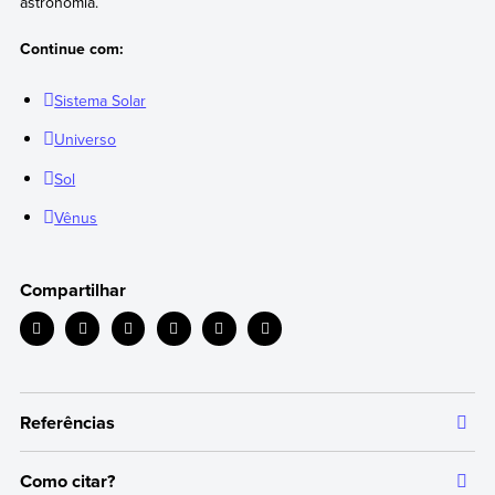
astronomia.
Continue com:
Sistema Solar
Universo
Sol
Vênus
Compartilhar
Referências
Como citar?
Todas as informações que oferecemos são respaldadas por