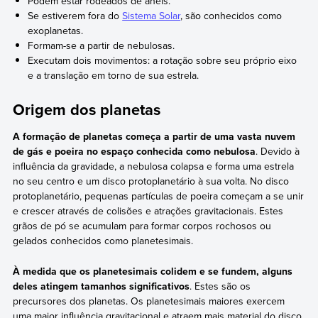
Podem estar rodeados de anéis.
Se estiverem fora do
Sistema Solar
, são conhecidos como
exoplanetas.
Formam-se a partir de nebulosas.
Executam dois movimentos: a rotação sobre seu próprio eixo
e a translação em torno de sua estrela.
Origem dos planetas
A formação de planetas começa a partir de uma vasta nuvem
de gás e poeira no espaço conhecida como nebulosa
. Devido à
influência da gravidade, a nebulosa colapsa e forma uma estrela
no seu centro e um disco protoplanetário à sua volta. No disco
protoplanetário, pequenas partículas de poeira começam a se unir
e crescer através de colisões e atrações gravitacionais. Estes
grãos de pó se acumulam para formar corpos rochosos ou
gelados conhecidos como planetesimais.
À medida que os planetesimais colidem e se fundem, alguns
deles atingem tamanhos significativos
. Estes são os
precursores dos planetas. Os planetesimais maiores exercem
uma maior influência gravitacional e atraem mais material do disco