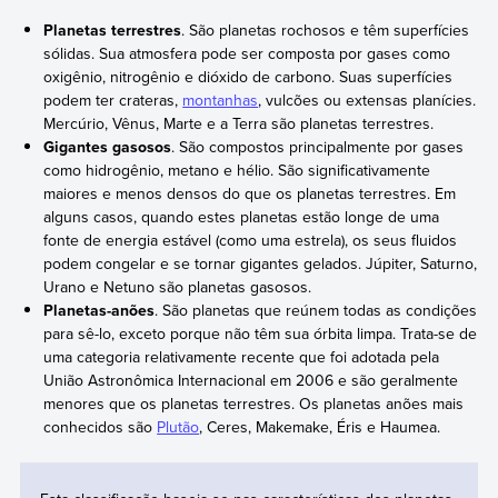
Planetas terrestres
. São planetas rochosos e têm superfícies
sólidas. Sua atmosfera pode ser composta por gases como
oxigênio, nitrogênio e dióxido de carbono. Suas superfícies
podem ter crateras,
montanhas
, vulcões ou extensas planícies.
Mercúrio, Vênus, Marte e a Terra são planetas terrestres.
Gigantes gasosos
. São compostos principalmente por gases
como hidrogênio, metano e hélio. São significativamente
maiores e menos densos do que os planetas terrestres. Em
alguns casos, quando estes planetas estão longe de uma
fonte de energia estável (como uma estrela), os seus fluidos
podem congelar e se tornar gigantes gelados. Júpiter, Saturno,
Urano e Netuno são planetas gasosos.
Planetas-anões
. São planetas que reúnem todas as condições
para sê-lo, exceto porque não têm sua órbita limpa. Trata-se de
uma categoria relativamente recente que foi adotada pela
União Astronômica Internacional em 2006 e são geralmente
menores que os planetas terrestres. Os planetas anões mais
conhecidos são
Plutão
, Ceres, Makemake, Éris e Haumea.