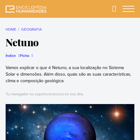
Skip
to
Primary
Menu
Enciclopédia
A enciclopédia de
content
Humanidades
humanidades mais
completa e mais
HOME
GEOGRAFIA
confiável
Netuno
Índice
Ficha
Vamos explicar o que é Netuno, a sua localização no Sistema
Solar e dimensões. Além disso, quais são as suas características,
clima e composição geológica.
Tu navegador no soporta la lectura en voz alta.